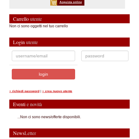
Acquista online
Carrello
utente
Non ci sono oggetti nel tuo carrello
Login
utente
»
richiedi password
|
»
crea nuovo utente
Eventi
e novità
...Non ci sono news/offerte disponibili.
News
Letter