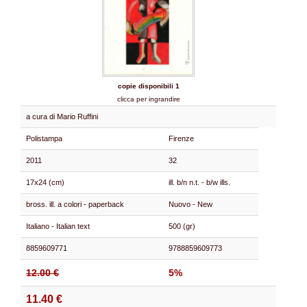
copie disponibili 1
clicca per ingrandire
a cura di Mario Ruffini
Polistampa
Firenze
2011
32
17x24 (cm)
ill. b/n n.t. - b/w ills.
bross. ill. a colori - paperback
Nuovo - New
Italiano - Italian text
500 (gr)
8859609771
9788859609773
12.00 €
5%
11.40 €