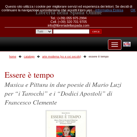
Questo sito utilizza i cookie per migliorare servizi ed esperienza dei lettori. Se decidi di
continuare la navigazione consideriamo che accetti il loro uso.
Libreria della Spada Online
Informativa Estesa
OK
Tel.: (+39) 055 975 2994
Cell. (+39) 320 701 9705
info@libreriadellaspada.com
home
catalogo
arte moderna (xx e xxi secolo)
essere è tempo
Essere è tempo
Musica e Pittura in due poesie di Mario Luzi
per “i Tarocchi” e i “Dodici Apostoli” di
Francesco Clemente