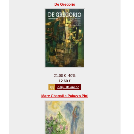
De Gregorio
21.00 €
-40%
12.60 €
Acquista online
Marc Chagall a Palazzo Pitti