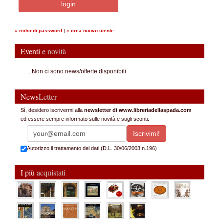
»
richiedi password
|
»
crea nuovo utente
Eventi
e novità
...Non ci sono news/offerte disponibili.
News
Letter
Sì, desidero iscrivermi alla
newsletter di www.libreriadellaspada.com
ed essere sempre informato sulle novità e sugli sconti.
Autorizzo il trattamento dei dati (D.L. 30/06/2003 n.196)
I più
acquistati