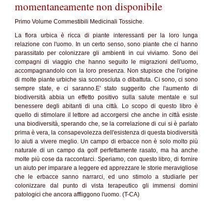
momentaneamente non disponibile
Primo Volume Commestibili Medicinali Tossiche.
La flora urbica è ricca di piante interessanti per la loro lunga
relazione con l'uomo. In un certo senso, sono piante che ci hanno
parassitato per colonizzare gli ambienti in cui viviamo. Sono dei
compagni di viaggio che hanno seguito le migrazioni dell'uomo,
accompagnandolo con la loro presenza. Non stupisce che l'origine
di molte piante urbiche sia sconosciuta o dibattuta. Ci sono, ci sono
sempre state, e ci saranno.E' stato suggerito che l'aumento di
biodiversità abbia un effetto positivo sulla salute mentale e sul
benessere degli abitanti di una città. Lo scopo di questo libro è
quello di stimolare il lettore ad accorgersi che anche in città esiste
una biodiversità, sperando che, se la correlazione di cui si è parlato
prima è vera, la consapevolezza dell'esistenza di questa biodiversità
lo aiuti a vivere meglio. Un campo di erbacce non è solo molto più
naturale di un campo da golf perfettamente rasato, ma ha anche
molte più cose da raccontarci. Speriamo, con questo libro, di fornire
un aiuto per imparare a leggere ed apprezzare le storie meravigliose
che le erbacce sanno narrarci, ed uno stimolo a studiarle per
colonizzare dal punto di vista terapeutico gli immensi domini
patologici che ancora affliggono l'uomo. (T-CA)