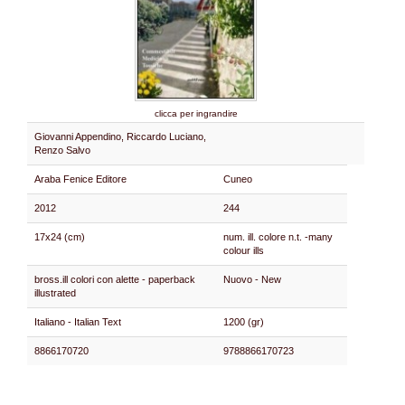
clicca per ingrandire
Giovanni Appendino, Riccardo Luciano,
Renzo Salvo
Araba Fenice Editore
Cuneo
2012
244
17x24 (cm)
num. ill. colore n.t. -many
colour ills
bross.ill colori con alette - paperback
Nuovo - New
illustrated
Italiano - Italian Text
1200 (gr)
8866170720
9788866170723