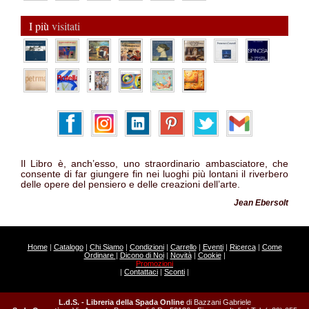
I più
visitati
Il Libro è, anch’esso, uno straordinario ambasciatore, che
consente di far giungere fin nei luoghi più lontani il riverbero
delle opere del pensiero e delle creazioni dell’arte.
Jean Ebersolt
Home
|
Catalogo
|
Chi Siamo
|
Condizioni
|
Carrello
|
Eventi
|
Ricerca
|
Come
Ordinare
|
Dicono di Noi
|
Novità
|
Cookie
|
Promozioni
|
Contattaci
|
Sconti
|
L.d.S. - Libreria della Spada Online
di Bazzani Gabriele