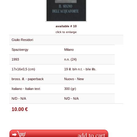
available # 10
click to enlarge
Giulio Residori
Spazioergy
Milano
1993
n.n. (24)
17x16x0,5 (cm)
19 ill. b/n n.t. - b/w ills.
bross. ill. - paperback
Nuovo - New
Italiano - Italian text
300 (gr)
N/D - N/A
N/D - N/A
10.00 €
add to cart