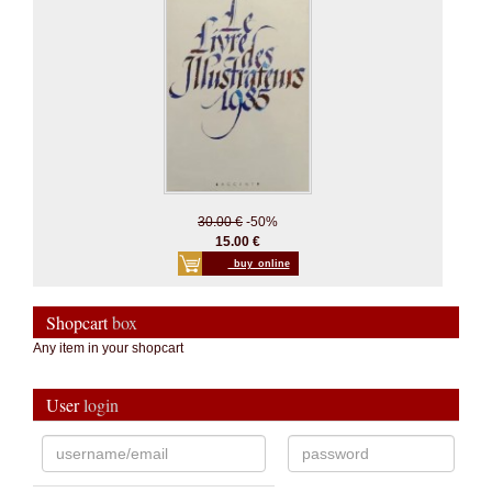
30.00 €
-50%
15.00 €
_buy_online
Shopcart
box
Any item in your shopcart
User
login