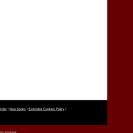
Order
|
New books
|
Extended Cookies Policy
|
 320 7019705