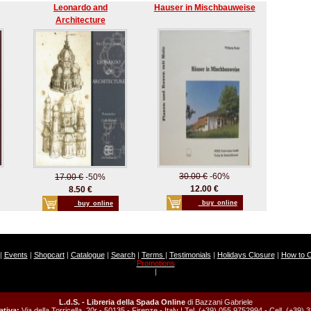
Leonardo and
Hauser in Mischbauweise
Architecture
30.00 €
-60%
17.00 €
-50%
12.00 €
8.50 €
_buy_online
_buy_online
|
Events
|
Shopcart
|
Catalogue
|
Search
|
Terms
|
Testimonials
|
Holidays Closure
|
How to 
Promotions
|
L.d.S. - Libreria della Spada Online
di Bazzani Gabriele
tiva:
Via della Torricella, 20r - 50135 - Firenze - Italy | Tel. (+39) 055 9752994 - Cell. (+39)