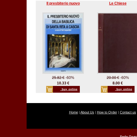
Il presbiterio nuovo
Le Chiese
25.82 €
-60%
20.00 €
-60%
10.33 €
8.00 €
_buy_online
_buy_online
Home
|
About Us
|
How to Order
|
Contact us
Sede Opera