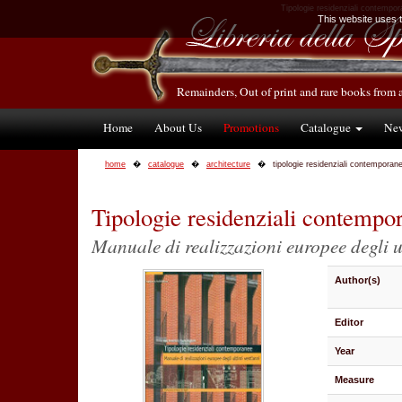
Tipologie residenziali contempora
This website uses te
Remainders, Out of print and rare books from 
Home
About Us
Promotions
Catalogue
Ne
home
catalogue
architecture
tipologie residenziali contemporan
Tipologie residenziali contempo
Manuale di realizzazioni europee degli u
Author(s)
Editor
Year
Measure