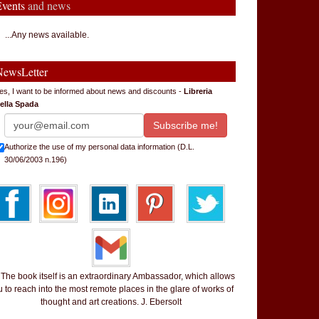
Events
and news
...Any news available.
NewsLetter
es, I want to be informed about news and discounts -
Libreria
ella Spada
Authorize the use of my personal data information (D.L.
30/06/2003 n.196)
 book itself is an extraordinary Ambassador, which allows
 to reach into the most remote places in the glare of works of
thought and art creations. J. Ebersolt