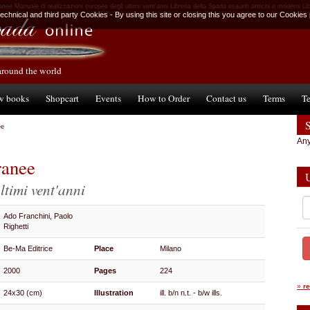
nee Manuale di realizzazioni europee degli ultimi vent'anni Libreria della Spada esauriti antichi e moderni Libri
chnical and third party Cookies - By using this site or closing this you agree to our Cookies 
around the world
w books
Shopcart
Events
How to Order
Contact us
Terms
Te
ee
Any
ranee
ltimi vent'anni
Ado Franchini, Paolo
Righetti
Be-Ma Editrice
Place
Milano
2000
Pages
224
»
r
24x30 (cm)
Illustration
ill. b/n n.t. - b/w ills.