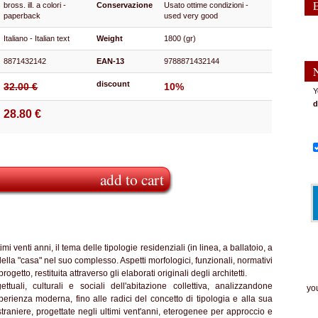
bross. ill. a colori -
Conservazione
Usato ottime condizioni -
paperback
used very good
Italiano - Italian text
Weight
1800 (gr)
8871432142
EAN-13
9788871432144
discount
32.00 €
10%
Y
d
28.80 €
add to cart
 venti anni, il tema delle tipologie residenziali (in linea, a ballatoio, a
della "casa" nel suo complesso. Aspetti morfologici, funzionali, normativi
rogetto, restituita attraverso gli elaborati originali degli architetti.
The
ttuali, culturali e sociali dell'abitazione collettiva, analizzandone
you
perienza moderna, fino alle radici del concetto di tipologia e alla sua
traniere, progettate negli ultimi vent'anni, eterogenee per approccio e