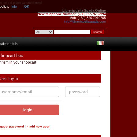
 rari e di pregio da tutto il mond
policy.
Info
OK
Libreria della Spada Online
New telephone Number:
(+39) 055 9752994
Mob. (+39) 320 7019705
info@libreriadellaspada.com
stimonials
Shopcart
box
 item in your shopcart
User
login
equest password
|
»
add new user