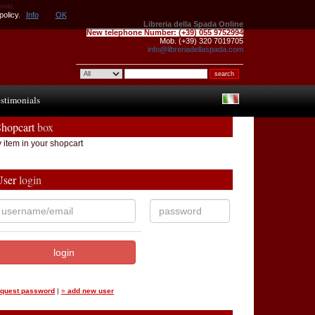
mondo
policy.
Info
OK
Libreria della Spada Online
New telephone Number:
(+39) 055 9752994
Mob. (+39) 320 7019705
info@libreriadellaspada.com
stimonials
Shopcart
box
 item in your shopcart
User
login
equest password
|
»
add new user