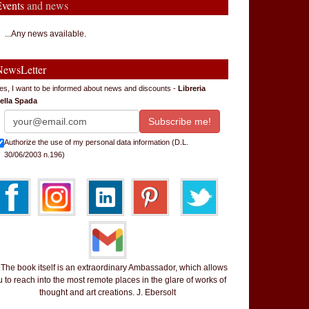
Events
and news
...Any news available.
NewsLetter
es, I want to be informed about news and discounts -
Libreria
ella Spada
Authorize the use of my personal data information (D.L.
30/06/2003 n.196)
 book itself is an extraordinary Ambassador, which allows
 to reach into the most remote places in the glare of works of
thought and art creations. J. Ebersolt