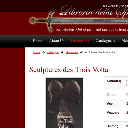
Libr
This website uses te
Remainders, Out of print and rare books from 
Home
About Us
Promotions
Catalogue
Ne
home
catalogue
african art
sculptures des trois volta
Sculptures des Trois Volta
Author(s)
G
L
Editor
E
Year
Measure
2
Binding
b