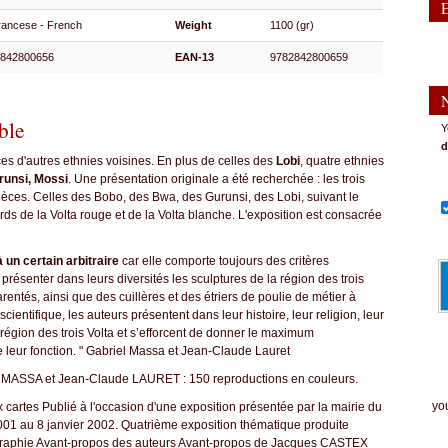
rancese - French
Weight
1100 (gr)
2842800656
EAN-13
9782842800659
ble
Y
d
pièces d'autres ethnies voisines. En plus de celles des
Lobi
, quatre ethnies
runsi, Mossi
. Une présentation originale a été recherchée : les trois
pièces. Celles des Bobo, des Bwa, des Gurunsi, des Lobi, suivant le
bords de la Volta rouge et de la Volta blanche. L'exposition est consacrée
 un certain arbitraire
car elle comporte toujours des critères
présenter dans leurs diversités les sculptures de la région des trois
entés, ainsi que des cuillères et des étriers de poulie de métier à
cientifique, les auteurs présentent dans leur histoire, leur religion, leur
a région des trois Volta et s’efforcent de donner le maximum
 leur fonction. " Gabriel Massa et Jean-Claude Lauret
el MASSA et Jean-Claude LAURET : 150 reproductions en couleurs.
The
you
cartes Publié à l'occasion d'une exposition présentée par la mairie du
001 au 8 janvier 2002. Quatrième exposition thématique produite
bliographie Avant-propos des auteurs Avant-propos de Jacques CASTEX