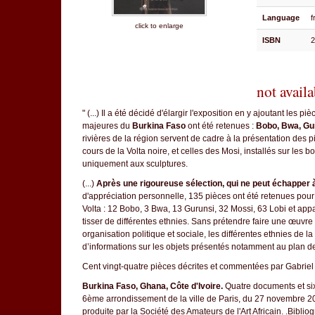
Language
f
click to enlarge
ISBN
not availa
" (...) Il a été décidé d'élargir l'exposition en y ajoutant les 
majeures du
Burkina Faso
ont été retenues :
Bobo, Bwa, Gu
rivières de la région servent de cadre à la présentation des 
cours de la Volta noire, et celles des Mosi, installés sur les 
uniquement aux sculptures.
(...)
Après une rigoureuse sélection, qui ne peut échapper à
d'appréciation personnelle, 135 pièces ont été retenues pour 
Volta : 12 Bobo, 3 Bwa, 13 Gurunsi, 32 Mossi, 63 Lobi et appar
tisser de différentes ethnies. Sans prétendre faire une œuvre s
organisation politique et sociale, les différentes ethnies de l
d’informations sur les objets présentés notamment au plan de
Cent vingt-quatre pièces décrites et commentées par Gabri
Burkina Faso, Ghana, Côte d'Ivoire.
Quatre documents et six 
6ème arrondissement de la ville de Paris, du 27 novembre 2
produite par la Société des Amateurs de l'Art Africain. .Bi