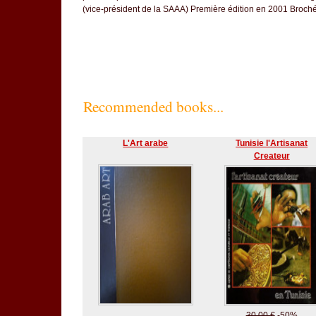
(vice-président de la SAAA) Première édition en 2001 Broché,
Recommended books...
L'Art arabe
Tunisie l'Artisanat
Createur
30.00 €
-50%