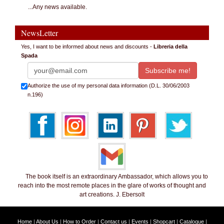
...Any news available.
NewsLetter
Yes, I want to be informed about news and discounts -
Libreria della
Spada
Authorize the use of my personal data information (D.L. 30/06/2003
n.196)
The book itself is an extraordinary Ambassador, which allows you to
reach into the most remote places in the glare of works of thought and
art creations. J. Ebersolt
Home
|
About Us
|
How to Order
|
Contact us
|
Events
|
Shopcart
|
Catalogue
|