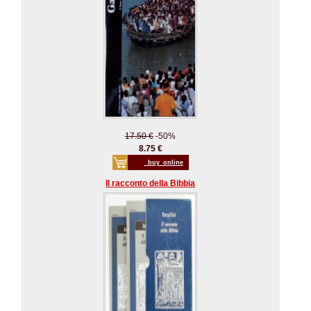
17.50 €
-50%
8.75 €
_buy_online
Il racconto della Bibbia