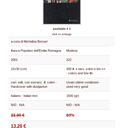
available # 1
click to enlarge
a cura di Michelina Borsari
Banca Popolare dell'Emilia Romagna
Modena
2001
222
22x30 (cm)
300 ill. e tavv. colori e b/n n.t.
- colors and b/w ills
cart. edit. con sovracc. ill. colori -
Usato ottime condizioni -
Hardcover with dustjacket
used very good
Italiano - Italian text
1500 (gr)
N/D - N/A
N/D - N/A
33.00 €
60%
13.20 €