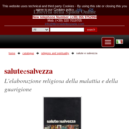
This website uses technical and third party Cookies - By using this site or closing this you
Libreria della Spada Online
agree to our Cookies policy.
Info
OK
New telephone Number:
(+39) 055 9752994
Mob. (+39) 320 7019705
info@libreriadellaspada.com
home
catalogue
religions and spirituality
salute e salvezza
salute
salvezza
e
L'elaborazione religiosa della malattia e della
guarigione