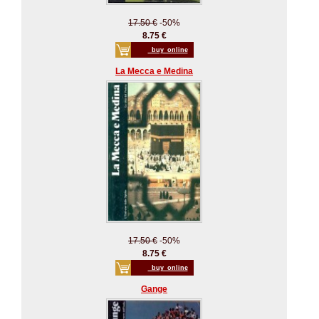
17.50 €
-50%
8.75 €
_buy_online
La Mecca e Medina
17.50 €
-50%
8.75 €
_buy_online
Gange