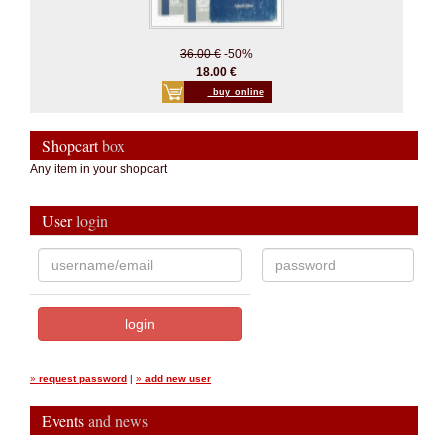
36.00 €
-50%
18.00 €
_buy_online
Shopcart
box
Any item in your shopcart
User
login
»
request password
|
»
add new user
Events
and news