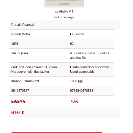
available # 1
click to enlarge
Ronald Pearsall
Fratelli Melita
La Spezia
1991
92
24x32 (cm)
ill. a colori e b/n n.t. - colors
and b/w ills
cart. edit. con sovracc. ill. colori -
Usato condizioni accettabili -
Hardcover with dustjacket
Used acceptable
Italiano - Italian text
1000 (gr)
8840370587
9788840370583
23.24 €
70%
6.97 €