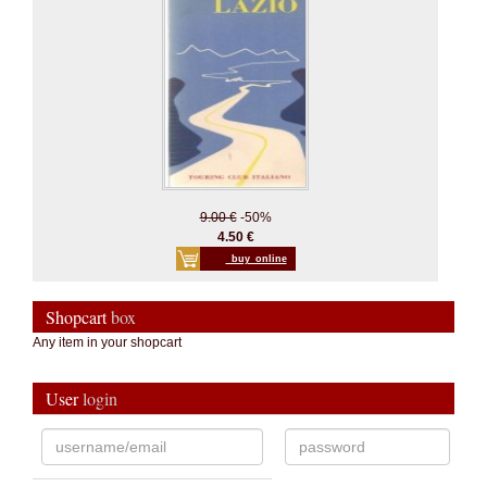
9.00 €
-50%
4.50 €
_buy_online
Shopcart
box
Any item in your shopcart
User
login