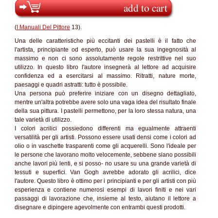
add to cart
(
I Manuali Del Pittore
13).
Una delle caratteristiche più eccitanti dei pastelli è il fatto che
l'artista, principiante od esperto, può usare la sua ingegnosità al
massimo e non ci sono assolutamente regole restrittive nel suo
utilizzo. In questo libro l'autore insegnerà al lettore ad acquisire
confidenza ed a esercitarsi al massimo. Ritratti, nature morte,
paesaggi e quadri astratti: tutto è possibile.
Una persona può preferire iniziare con un disegno dettagliato,
mentre un'altra potrebbe avere solo una vaga idea del risultato finale
della sua pittura. I pastelli permettono, per la loro stessa natura, una
tale varietà di utilizzo.
I colori acrilici possiedono differenti ma egualmente attraenti
versatilità per gli artisti. Possono essere usati densi come i colori ad
olio o in vaschette trasparenti come gli acquerelli. Sono l'ideale per
le persone che lavorano molto velocemente, sebbene siano possibili
anche lavori più lenti, e si posso- no usare su una grande varietà di
tessuti e superfici. Van Gogh avrebbe adorato gli acrilici, dice
l'autore. Questo libro è ottimo per i principianti e per gli artisti con più
esperienza e contiene numerosi esempi di lavori finiti e nei vari
passaggi di lavorazione che, insieme al testo, aiutano il lettore a
disegnare e dipingere agevolmente con entrambi questi prodotti.