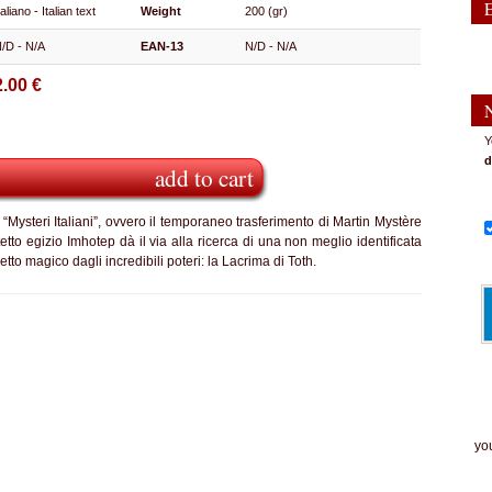
taliano - Italian text
Weight
200 (gr)
/D - N/A
EAN-13
N/D - N/A
2.00 €
Y
d
add to cart
“Mysteri Italiani”, ovvero il temporaneo trasferimento di Martin Mystère
tto egizio Imhotep dà il via alla ricerca di una non meglio identificata
to magico dagli incredibili poteri: la Lacrima di Toth.
The
you