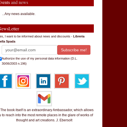
Events
and news
...Any news available.
NewsLetter
es, I want to be informed about news and discounts -
Libreria
ella Spada
Authorize the use of my personal data information (D.L.
30/06/2003 n.196)
 book itself is an extraordinary Ambassador, which allows
 to reach into the most remote places in the glare of works of
thought and art creations. J. Ebersolt