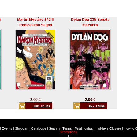
i
Martin Mystère 142 Il
Dylan Dog 235 Sonata
Tredicesimo Segno
macabra
2.00 €
2.00 €
_buy_online
_buy_online
|
Events
|
Shopcart
|
Catalogue
|
Search
|
Terms
|
Testimonials
|
Holidays Closure
|
How to 
Promotions
|