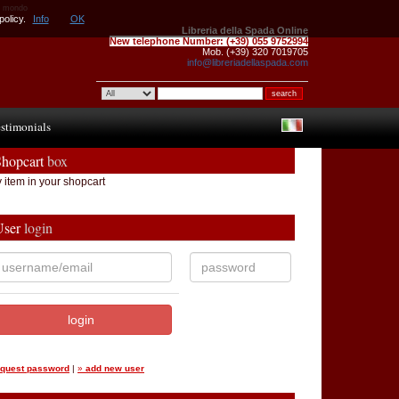
il mondo
policy.
Info
OK
Libreria della Spada Online
New telephone Number:
(+39) 055 9752994
Mob. (+39) 320 7019705
info@libreriadellaspada.com
stimonials
Shopcart
box
 item in your shopcart
User
login
equest password
|
»
add new user