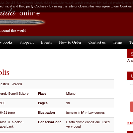
Mystère 133 Nea Heliopolis Libreria della Spada Libri esauriti antichi e moderni Libri rari e di pregio da tutto 
chnical and third party Cookies - By using this site or closing this you agree to our Cookies 
around the world
w books
Shopcart
Events
How to Order
Contact us
Terms
Te
Any
lis
astelli - Vercelli
ergio Bonelli Editore
Place
Milano
1993
Pages
98
6x21 (cm)
Illustration
fumetto in b/n - b/w comics
ross. ill. a colori -
Conservazione
Usato ottime condizioni - used
»
r
paperback
very good