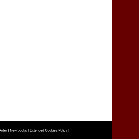
Order
|
New books
|
Extended Cookies Policy
|