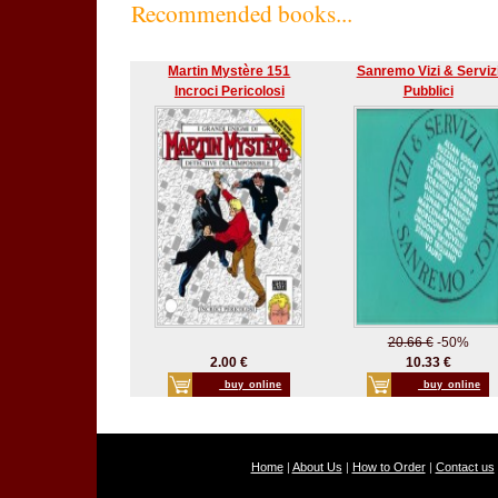
Recommended books...
Martin Mystère 151
Sanremo Vizi & Serviz
Incroci Pericolosi
Pubblici
20.66 €
-50%
2.00 €
10.33 €
_buy_online
_buy_online
Home
|
About Us
|
How to Order
|
Contact us