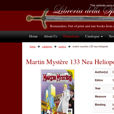
Martin 
This website uses te
Remainders, Out of print and rare books from 
Home
About Us
Promotions
Catalogue
Ne
home
catalogue
comics
martin mystère 133 nea heliopolis
Martin Mystère 133 Nea Heliopo
Author(s)
C
Editor
S
Year
Measure
1
Binding
b