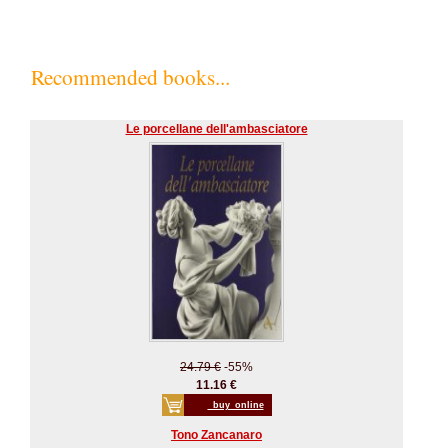
Recommended books...
Le porcellane dell'ambasciatore
24.79 €
-55%
11.16 €
_buy_online
Tono Zancanaro