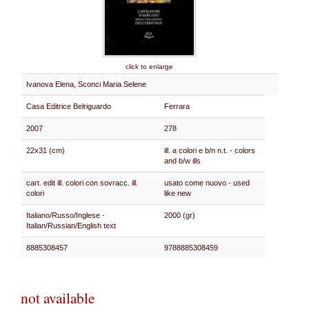
click to enlarge
Ivanova Elena, Sconci Maria Selene
Casa Editrice Belriguardo
Ferrara
2007
278
22x31 (cm)
ill. a colori e b/n n.t. - colors
and b/w ills
cart. edit ill. colori con sovracc. ill.
usato come nuovo - used
colori
like new
Italiano/Russo/Inglese -
2000 (gr)
Italian/Russian/English text
8885308457
9788885308459
not available