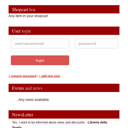
Shopcart
box
Any item in your shopcart
User
login
»
request password
|
»
add new user
Events
and news
...Any news available.
NewsLetter
Yes, I want to be informed about news and discounts -
Libreria della
Spada