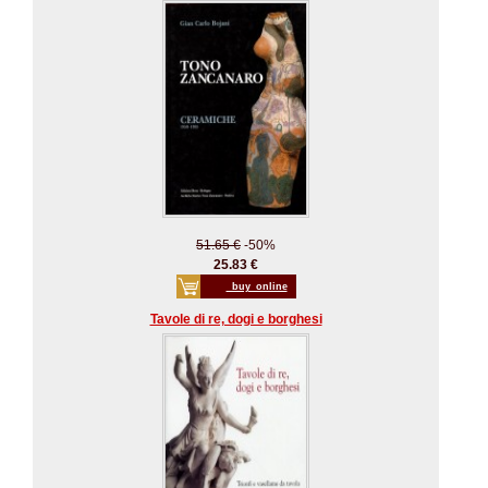
51.65 €
-50%
25.83 €
_buy_online
Tavole di re, dogi e borghesi