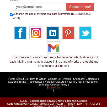
Authorize the use of my personal data information (D.L. 30/06/2003
n.196)
The book itself is an extraordinary Ambassador, which allows you to
reach into the most remote places in the glare of works of thought and
art creations. J. Ebersolt
Home
|
About Us
|
How to Order
|
Contact us
|
Events
|
Shopcart
|
Catalogue
|
Search
|
Terms
|
Testimonials
|
Holidays Closure
|
How to Order
|
New books
|
Extended Cookies Policy
|
Promotions
|
L.d.S. - Libreria della Spada Online
di Bazzani Gabriele
Sede Operativa:
Via della Torricella, 20r - 50135 - Firenze - Italy | Tel. (+39) 055
9752994 - Cell. (+39) 320 7019705