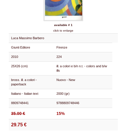
available # 1
click to enlarge
Luca Massimo Barbero
Giunti Editore
Firenze
2010
224
25X26 (cm)
ill. a colori e b/n n.t. - colors and b/w
ills
bross. ill. a colori -
Nuovo - New
paperback
Italiano - Italian text
2000 (gr)
8809748441
9788809748446
35.00 €
15%
29.75 €