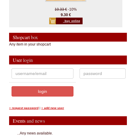
10.33 €
-10%
9.30 €
_buy_online
Shopcart
box
Any item in your shopcart
User
login
»
request password
|
»
add new user
Events
and news
...Any news available.