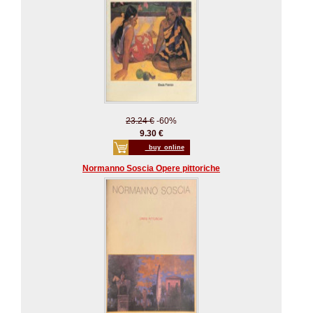
23.24 €
-60%
9.30 €
_buy_online
Normanno Soscia Opere pittoriche