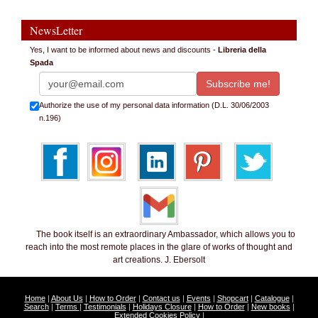
NewsLetter
Yes, I want to be informed about news and discounts -
Libreria della
Spada
Authorize the use of my personal data information (D.L. 30/06/2003
n.196)
The book itself is an extraordinary Ambassador, which allows you to
reach into the most remote places in the glare of works of thought and
art creations. J. Ebersolt
Home
|
About Us
|
How to Order
|
Contact us
|
Events
|
Shopcart
|
Catalogue
|
Search
|
Terms
|
Testimonials
|
Holidays Closure
|
How to Order
|
New books
|
Extended Cookies Policy
|