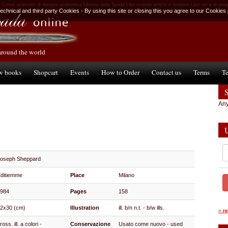
 Corso avanzato di disegno anatomico Libreria della Spada Libri esauriti antichi e moderni Libri rari e di preg
chnical and third party Cookies - By using this site or closing this you agree to our Cookies 
around the world
w books
Shopcart
Events
How to Order
Contact us
Terms
Te
Any
Joseph Sheppard
ditiemme
Place
Milano
1984
Pages
158
2x30 (cm)
Illustration
ill. b/n n.t. - b/w ills.
»
r
ross. ill. a colori -
Conservazione
Usato come nuovo - used