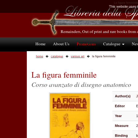
La figura femminile
This website uses te
Remainders, Out of print and rare books from 
Home
About Us
Promotions
Catalogue
Ne
home
catalogue
various art
la figura femminile
La figura femminile
Corso avanzato di disegno anatomico
Author(s)
Editor
E
Year
Measure
2
Binding
b