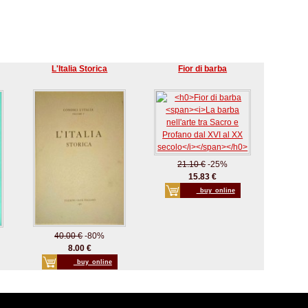
L'Italia Storica
Fior di barba
21.10 €
-25%
15.83 €
_buy_online
40.00 €
-80%
8.00 €
_buy_online