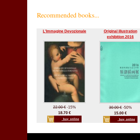
Recommended books...
L'Immagine Devozionale
Original illustration
exhibition 2016
22.00 €
-15%
30.00 €
-50%
18.70 €
15.00 €
_buy_online
_buy_online