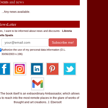
Events
and news
...Any news available.
NewsLetter
es, I want to be informed about news and discounts -
Libreria
ella Spada
Authorize the use of my personal data information (D.L.
30/06/2003 n.196)
 book itself is an extraordinary Ambassador, which allows
 to reach into the most remote places in the glare of works of
thought and art creations. J. Ebersolt