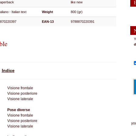
paperback
like new
taliano - Italian text
Weight
800 (gr)
8870220397
EAN-13
9788870220391
Y
ble
d
Indice
Visione frontale
Visione posteriore
Visione laterale
Pose diverse
Visione frontale
The
Visione posteriore
you
Visione laterale