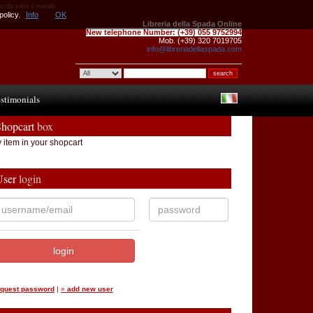
io da tutto il mondo
policy.
Info
OK
Libreria della Spada Online
New telephone Number:
(+39) 055 9752994
Mob. (+39) 320 7019705
info@libreriadellaspada.com
stimonials
Shopcart
box
 item in your shopcart
User
login
equest password
|
»
add new user