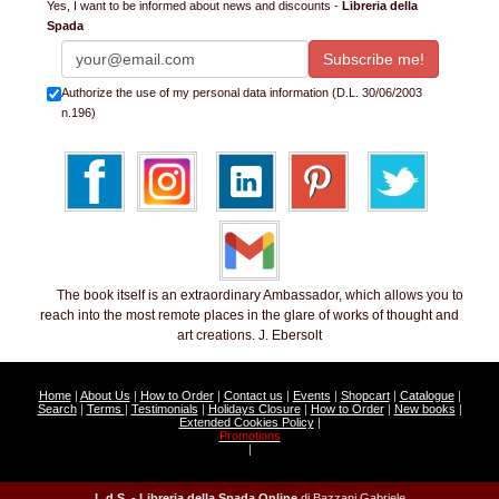
Yes, I want to be informed about news and discounts -
Libreria della
Spada
Authorize the use of my personal data information (D.L. 30/06/2003
n.196)
The book itself is an extraordinary Ambassador, which allows you to
reach into the most remote places in the glare of works of thought and
art creations. J. Ebersolt
Home
|
About Us
|
How to Order
|
Contact us
|
Events
|
Shopcart
|
Catalogue
|
Search
|
Terms
|
Testimonials
|
Holidays Closure
|
How to Order
|
New books
|
Extended Cookies Policy
|
Promotions
|
L.d.S. - Libreria della Spada Online
di Bazzani Gabriele