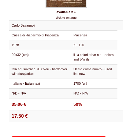
available # 1
click to enlarge
Carlo Bavagnoli
Cassa di Risparmio di Piacenza
Piacenza
1978
XII-120
29x32 (cm)
ill. a colori e b/n n.t. - colors
and b/w ills
tela ed. sovracc. ill. colori - hardcover
Usato come nuovo - used
with dustjacket
like new
Italiano - Italian text
1700 (gr)
N/D - N/A
N/D - N/A
35.00 €
50%
17.50 €