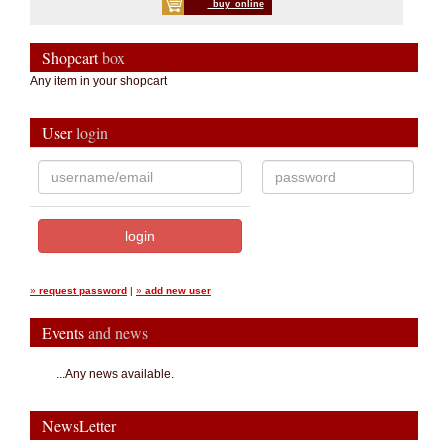
_buy_online
Shopcart
box
Any item in your shopcart
User
login
»
request password
|
»
add new user
Events
and news
...Any news available.
NewsLetter