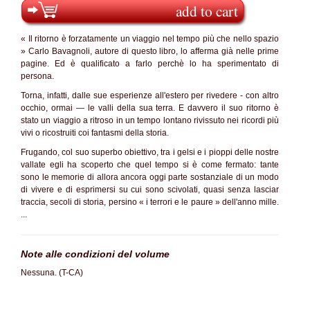
add to cart
« Il ritorno è forzatamente un viaggio nel tempo più che nello spazio
» Carlo Bavagnoli, autore di questo libro, lo afferma già nelle prime
pagine. Ed è qualificato a farlo perchè lo ha sperimentato di
persona.
Torna, infatti, dalle sue esperienze all'estero per rivedere - con altro
occhio, ormai — le valli della sua terra. E davvero il suo ritorno è
stato un viaggio a ritroso in un tempo lontano rivissuto nei ricordi più
vivi o ricostruiti coi fantasmi della storia.
Frugando, col suo superbo obiettivo, tra i gelsi e i pioppi delle nostre
vallate egli ha scoperto che quel tempo si è come fermato: tante
sono le memorie di allora ancora oggi parte sostanziale di un modo
di vivere e di esprimersi su cui sono scivolati, quasi senza lasciar
traccia, secoli di storia, persino « i terrori e le paure » dell'anno mille.
...
Note alle condizioni del volume
Nessuna. (T-CA)