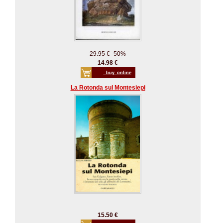
29.95 €
-50%
14.98 €
_buy_online
La Rotonda sul Montesiepi
15.50 €