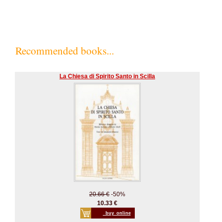
Recommended books...
La Chiesa di Spirito Santo in Scilla
20.66 €
-50%
10.33 €
_buy_online