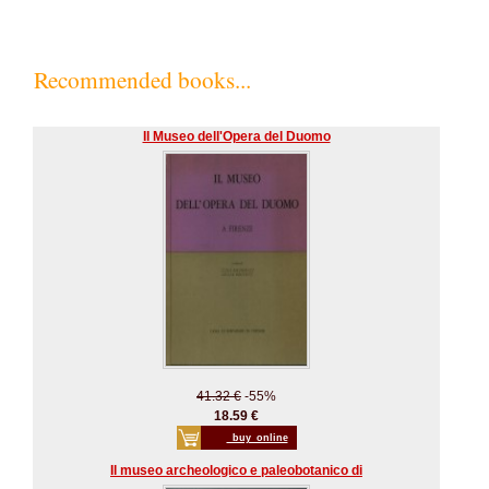
Recommended books...
Il Museo dell'Opera del Duomo
41.32 €
-55%
18.59 €
_buy_online
Il museo archeologico e paleobotanico di