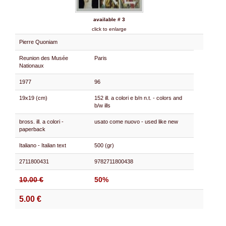
available # 3
click to enlarge
Pierre Quoniam
Reunion des Musée
Paris
Nationaux
1977
96
19x19 (cm)
152 ill. a colori e b/n n.t. - colors and
b/w ills
bross. ill. a colori -
usato come nuovo - used like new
paperback
Italiano - Italian text
500 (gr)
2711800431
9782711800438
10.00 €
50%
5.00 €