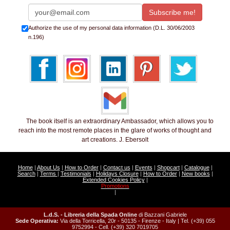
Authorize the use of my personal data information (D.L. 30/06/2003
n.196)
The book itself is an extraordinary Ambassador, which allows you to
reach into the most remote places in the glare of works of thought and
art creations. J. Ebersolt
Home
|
About Us
|
How to Order
|
Contact us
|
Events
|
Shopcart
|
Catalogue
|
Search
|
Terms
|
Testimonials
|
Holidays Closure
|
How to Order
|
New books
|
Extended Cookies Policy
|
Promotions
|
L.d.S. - Libreria della Spada Online
di Bazzani Gabriele
Sede Operativa:
Via della Torricella, 20r - 50135 - Firenze - Italy | Tel. (+39) 055
9752994 - Cell. (+39) 320 7019705