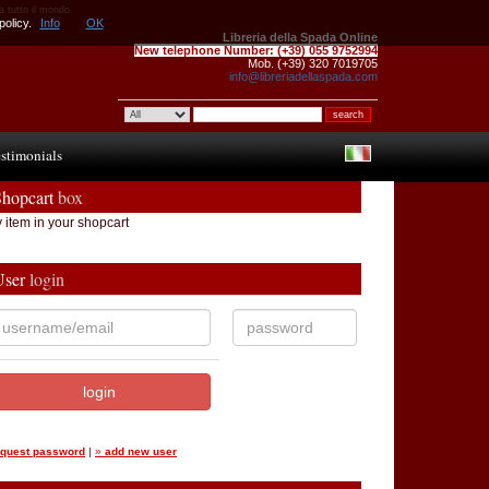
da tutto il mondo
policy.
Info
OK
Libreria della Spada Online
New telephone Number:
(+39) 055 9752994
Mob. (+39) 320 7019705
info@libreriadellaspada.com
stimonials
Shopcart
box
 item in your shopcart
User
login
equest password
|
»
add new user