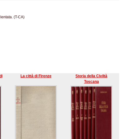
lentata. (T-CA)
di
La città di Firenze
Storia della Civiltà
Toscana