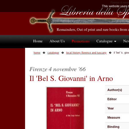
Firenze 4 novemb
This website uses te
Remainders, Out of print and rare books from 
Home
About Us
Promotions
Catalogue
Ne
home
catalogue
local history florence and tuscany
il 'bel 's. gi
Firenze 4 novembre '66
Il 'Bel S. Giovanni' in Arno
Author(s)
Editor
Year
Measure
Binding