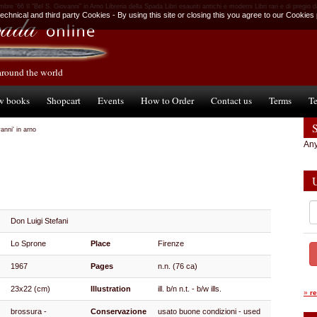
re '66 Il "Bel S. Giovanni" in Arno Libreria della Spada Libri esauriti antichi e moderni Libri rari e di pregio 
chnical and third party Cookies - By using this site or closing this you agree to our Cookies 
around the world
w books
Shopcart
Events
How to Order
Contact us
Terms
Te
ovanni' in arno
Any
Don Luigi Stefani
Lo Sprone
Place
Firenze
1967
Pages
n.n. (76 ca)
23x22 (cm)
Illustration
ill. b/n n.t. - b/w ills.
»
r
brossura -
Conservazione
usato buone condizioni - used