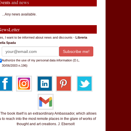
Events
and news
...Any news available.
NewsLetter
es, I want to be informed about news and discounts -
Libreria
ella Spada
Authorize the use of my personal data information (D.L.
30/06/2003 n.196)
 book itself is an extraordinary Ambassador, which allows
 to reach into the most remote places in the glare of works of
thought and art creations. J. Ebersolt