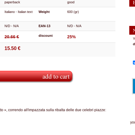
paperback
good
Italiano - Italian text
Weight
600 (gr)
N/D - N/A
EAN-13
N/D - N/A
discount
20.66 €
25%
Y
d
15.50 €
add to cart
tto », correndo all'impazzata sulla ribalta delle due celebri piazze:
The
you