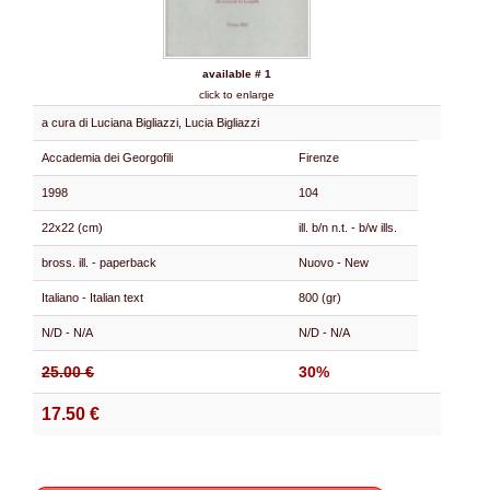
available # 1
click to enlarge
a cura di Luciana Bigliazzi, Lucia Bigliazzi
Accademia dei Georgofili
Firenze
1998
104
22x22 (cm)
ill. b/n n.t. - b/w ills.
bross. ill. - paperback
Nuovo - New
Italiano - Italian text
800 (gr)
N/D - N/A
N/D - N/A
25.00 €
30%
17.50 €