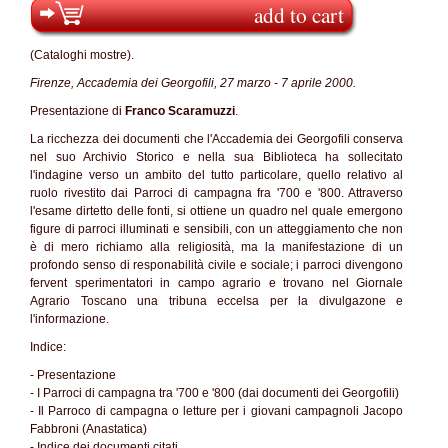
add to cart
(Cataloghi mostre).
Firenze, Accademia dei Georgofili, 27 marzo - 7 aprile 2000.
Presentazione di
Franco Scaramuzzi
.
La ricchezza dei documenti che l'Accademia dei Georgofili conserva
nel suo Archivio Storico e nella sua Biblioteca ha sollecitato
l'indagine verso un ambito del tutto particolare, quello relativo al
ruolo rivestito dai Parroci di campagna fra '700 e '800. Attraverso
l'esame dirtetto delle fonti, si ottiene un quadro nel quale emergono
figure di parroci illuminati e sensibili, con un atteggiamento che non
è di mero richiamo alla religiosità, ma la manifestazione di un
profondo senso di responabilità civile e sociale; i parroci divengono
fervent sperimentatori in campo agrario e trovano nel Giornale
Agrario Toscano una tribuna eccelsa per la divulgazone e
l'informazione.
Indice:
- Presentazione
- I Parroci di campagna tra '700 e '800 (dai documenti dei Georgofili)
- Il Parroco di campagna o letture per i giovani campagnoli Jacopo
Fabbroni (Anastatica)
- Indice dei documenti citati.