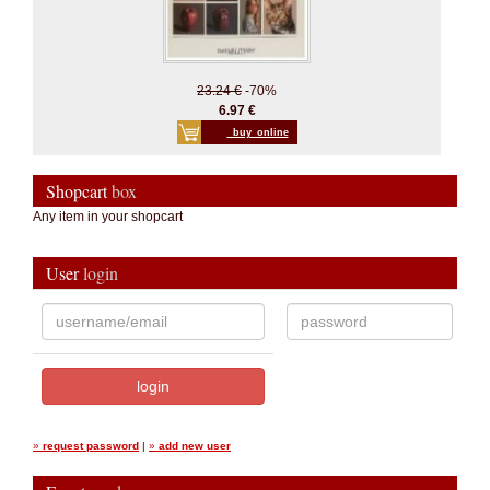
23.24 €
-70%
6.97 €
_buy_online
Shopcart
box
Any item in your shopcart
User
login
»
request password
|
»
add new user