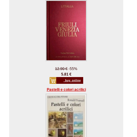
12.90 €
-55%
5.81 €
_buy_online
Pastelli e colori acrilici