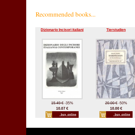
Recommended books...
Dizionario Incisori italiani
Tierstudien
15.49 €
-35%
20.00 €
-50%
10.07 €
10.00 €
_buy_online
_buy_online