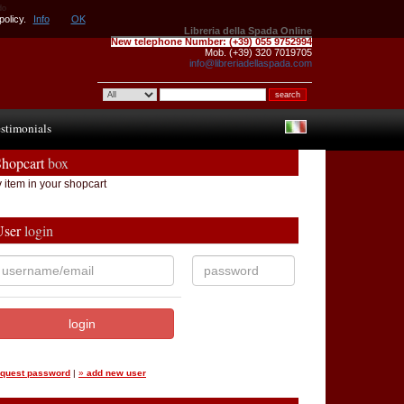
do
policy.
Info
OK
Libreria della Spada Online
New telephone Number:
(+39) 055 9752994
Mob. (+39) 320 7019705
info@libreriadellaspada.com
stimonials
Shopcart
box
 item in your shopcart
User
login
equest password
|
»
add new user