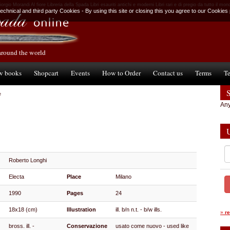
iorgio Morandi Al fiore Libreria della Spada Libri esauriti antichi e moderni Libri rari e di pregio da tutto il mon
chnical and third party Cookies - By using this site or closing this you agree to our Cookies 
around the world
w books
Shopcart
Events
How to Order
Contact us
Terms
Te
e
Any
Roberto Longhi
Electa
Place
Milano
1990
Pages
24
18x18 (cm)
Illustration
ill. b/n n.t. - b/w ills.
»
r
bross. ill. -
Conservazione
usato come nuovo - used like