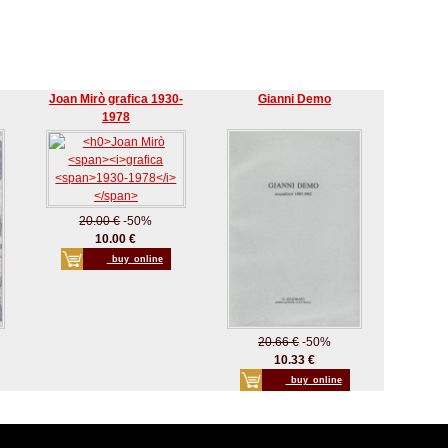
Joan Mirò grafica 1930-
Gianni Demo
1978
20.00 €
-50%
10.00 €
_buy_online
20.66 €
-50%
10.33 €
_buy_online