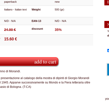
paperback
new
Italiano - Italian text
Weight
500 (gr)
N/D - N/A
EAN-13
N/D - N/A
discount
24.00 €
35%
Y
d
e
15.60 €
add to cart
Anno di Morandi.
 presentazione al catalogo della mostra di dipinti di Giorgio Morandi
 del 1945. Apparve successivamente su Mondo e la Fiera letteraria oltre
nasio di Bologna. (T-CA)
The
you