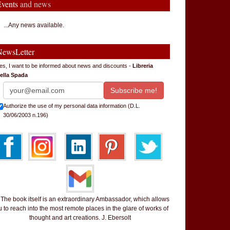
Events
and news
...Any news available.
NewsLetter
es, I want to be informed about news and discounts -
Libreria
ella Spada
Authorize the use of my personal data information (D.L.
30/06/2003 n.196)
 book itself is an extraordinary Ambassador, which allows
 to reach into the most remote places in the glare of works of
thought and art creations. J. Ebersolt