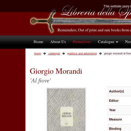
G
This website uses te
Remainders, Out of print and rare books from 
Home
About Us
Promotions
Catalogue
Ne
home
catalogue
graphics and advertising
giorgio morandi al fior
Giorgio Morandi
'Al fiore'
Author(s)
Editor
Year
Measure
Binding