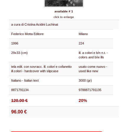
available # 1
click to enlarge
a cura di Cristina Acidini Luchinat
Federico Motta Editore
Milano
1996
224
29x33 (cm)
ill. a colori e b/n n.t. -
colors and b/w ills
tela edit. con sovracc. ill. colori e cofanetto
usato come nuovo -
ill.colori - hardcover with slipcase
used like new
Italiano - Italian text
3000 (gr)
8871791134
9788871791135
120.00 €
20%
96.00 €