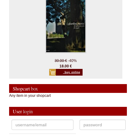
30.00 €
-40%
18.00 €
_buy_online
Shopcart
box
Any item in your shopcart
User
login