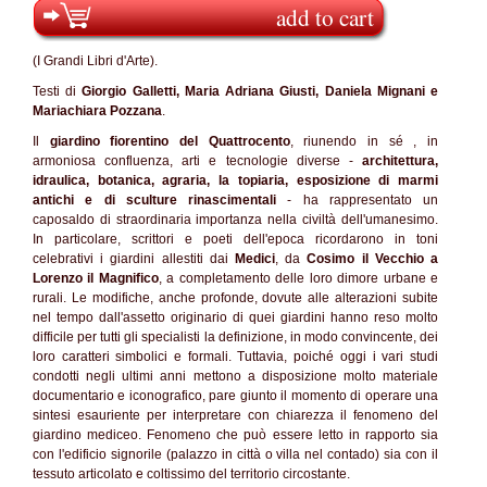
add to cart
(I Grandi Libri d'Arte).
Testi di
Giorgio Galletti, Maria Adriana Giusti, Daniela Mignani e
Mariachiara Pozzana
.
Il
giardino fiorentino del Quattrocento
, riunendo in sé , in
armoniosa confluenza, arti e tecnologie diverse -
architettura,
idraulica, botanica, agraria, la topiaria, esposizione di marmi
antichi e di sculture rinascimentali
- ha rappresentato un
caposaldo di straordinaria importanza nella civiltà dell'umanesimo.
In particolare, scrittori e poeti dell'epoca ricordarono in toni
celebrativi i giardini allestiti dai
Medici
, da
Cosimo il Vecchio a
Lorenzo il Magnifico
, a completamento delle loro dimore urbane e
rurali. Le modifiche, anche profonde, dovute alle alterazioni subite
nel tempo dall'assetto originario di quei giardini hanno reso molto
difficile per tutti gli specialisti la definizione, in modo convincente, dei
loro caratteri simbolici e formali. Tuttavia, poiché oggi i vari studi
condotti negli ultimi anni mettono a disposizione molto materiale
documentario e iconografico, pare giunto il momento di operare una
sintesi esauriente per interpretare con chiarezza il fenomeno del
giardino mediceo. Fenomeno che può essere letto in rapporto sia
con l'edificio signorile (palazzo in città o villa nel contado) sia con il
tessuto articolato e coltissimo del territorio circostante.