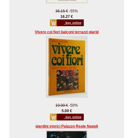
36.15 €
-55%
16.27 €
_buy_online
Vivere coi fiori balconi terrazzi giarid
10.00 €
-50%
5.00 €
_buy_online
giardini storici Palazzo Reale Napoli