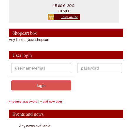
15.00 €
-30%
10.50 €
_buy_online
Shopcart
box
Any item in your shopcart
User
login
»
request password
|
»
add new user
Events
and news
...Any news available.