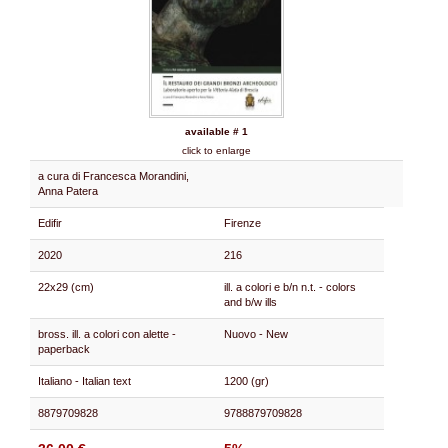
available # 1
click to enlarge
a cura di Francesca Morandini,
Anna Patera
Edifir
Firenze
2020
216
22x29 (cm)
ill. a colori e b/n n.t. - colors
and b/w ills
bross. ill. a colori con alette -
Nuovo - New
paperback
Italiano - Italian text
1200 (gr)
8879709828
9788879709828