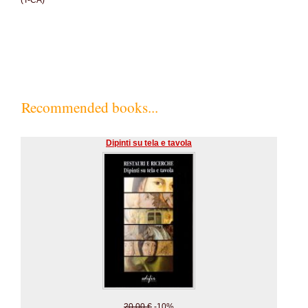
(T-CA)
Recommended books...
Dipinti su tela e tavola
20.00 €
-10%