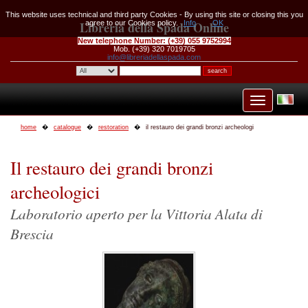
This website uses technical and third party Cookies - By using this site or closing this you
Libreria della Spada Online
agree to our Cookies policy.
Info
OK
New telephone Number:
(+39) 055 9752994
Mob. (+39) 320 7019705
info@libreriadellaspada.com
home
catalogue
restoration
il restauro dei grandi bronzi archeologi
Il restauro dei grandi bronzi
archeologici
Laboratorio aperto per la Vittoria Alata di
Brescia