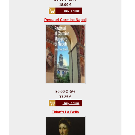
18.00 €
_buy_online
Restauri Carmine Napoli
35.00 €
-5%
33.25 €
_buy_online
Titian’s La Bella