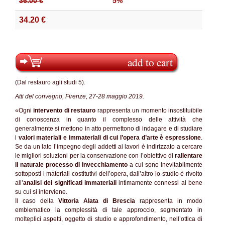
36.00 €
5%
34.20 €
add to cart
(Dal restauro agli studi 5).
Atti del convegno, Firenze, 27-28 maggio 2019.
«Ogni
intervento di restauro
rappresenta un momento insostituibile
di conoscenza in quanto il complesso delle attività che
generalmente si mettono in atto permettono di indagare e di studiare
i
valori materiali e immateriali di cui l’opera d’arte è espressione
.
Se da un lato l’impegno degli addetti ai lavori è indirizzato a cercare
le migliori soluzioni per la conservazione con l’obiettivo di
rallentare
il naturale processo di invecchiamento
a cui sono inevitabilmente
sottoposti i materiali costitutivi dell’opera, dall’altro lo studio è rivolto
all’
analisi dei significati immateriali
intimamente connessi al bene
su cui si interviene.
Il caso della
Vittoria Alata di Brescia
rappresenta in modo
emblematico la complessità di tale approccio, segmentato in
molteplici aspetti, oggetto di studio e approfondimento, nell’ottica di