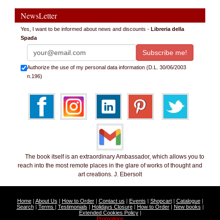
NewsLetter
Yes, I want to be informed about news and discounts -
Libreria della
Spada
Authorize the use of my personal data information (D.L. 30/06/2003
n.196)
The book itself is an extraordinary Ambassador, which allows you to
reach into the most remote places in the glare of works of thought and
art creations. J. Ebersolt
Home
|
About Us
|
How to Order
|
Contact us
|
Events
|
Shopcart
|
Catalogue
|
Search
|
Terms
|
Testimonials
|
Holidays Closure
|
How to Order
|
New books
|
Extended Cookies Policy
|
Promotions