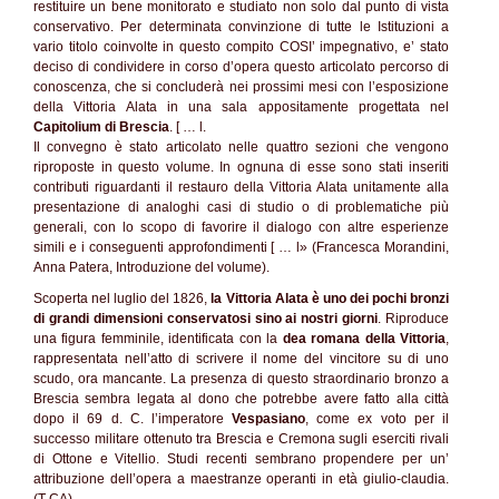
restituire un bene monitorato e studiato non solo dal punto di vista
conservativo. Per determinata convinzione di tutte le Istituzioni a
vario titolo coinvolte in questo compito COSI’ impegnativo, e’ stato
deciso di condividere in corso d’opera questo articolato percorso di
conoscenza, che si concluderà nei prossimi mesi con l’esposizione
della Vittoria Alata in una sala appositamente progettata nel
Capitolium di Brescia
. [ … l.
Il convegno è stato articolato nelle quattro sezioni che vengono
riproposte in questo volume. In ognuna di esse sono stati inseriti
contributi riguardanti il restauro della Vittoria Alata unitamente alla
presentazione di analoghi casi di studio o di problematiche più
generali, con lo scopo di favorire il dialogo con altre esperienze
simili e i conseguenti approfondimenti [ … l» (Francesca Morandini,
Anna Patera, Introduzione del volume).
Scoperta nel luglio del 1826,
la Vittoria Alata è uno dei pochi bronzi
di grandi dimensioni conservatosi sino ai nostri giorni
. Riproduce
una figura femminile, identificata con la
dea romana della Vittoria
,
rappresentata nell’atto di scrivere il nome del vincitore su di uno
scudo, ora mancante. La presenza di questo straordinario bronzo a
Brescia sembra legata al dono che potrebbe avere fatto alla città
dopo il 69 d. C. l’imperatore
Vespasiano
, come ex voto per il
successo militare ottenuto tra Brescia e Cremona sugli eserciti rivali
di Ottone e Vitellio. Studi recenti sembrano propendere per un’
attribuzione dell’opera a maestranze operanti in età giulio-claudia.