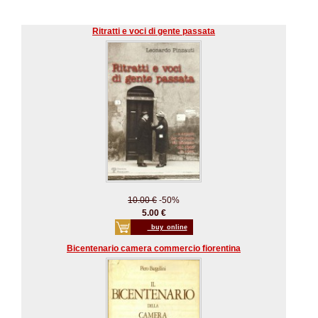
Ritratti e voci di gente passata
10.00 €
-50%
5.00 €
_buy_online
Bicentenario camera commercio fiorentina