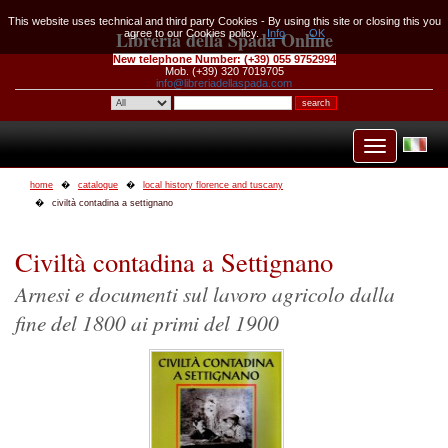
This website uses technical and third party Cookies - By using this site or closing this you
Libreria della Spada Online
agree to our Cookies policy.
Info
OK
New telephone Number:
(+39) 055 9752994
Mob. (+39) 320 7019705
info@libreriadellaspada.com
home
catalogue
local history florence and tuscany
civiltà contadina a settignano
Civiltà contadina a Settignano
Arnesi e documenti sul lavoro agricolo dalla
fine del 1800 ai primi del 1900