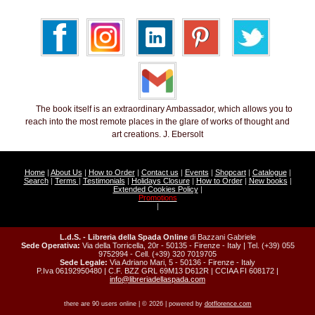
The book itself is an extraordinary Ambassador, which allows you to
reach into the most remote places in the glare of works of thought and
art creations. J. Ebersolt
Home
|
About Us
|
How to Order
|
Contact us
|
Events
|
Shopcart
|
Catalogue
|
Search
|
Terms
|
Testimonials
|
Holidays Closure
|
How to Order
|
New books
|
Extended Cookies Policy
|
Promotions
|
L.d.S. - Libreria della Spada Online
di Bazzani Gabriele
Sede Operativa:
Via della Torricella, 20r - 50135 - Firenze - Italy | Tel. (+39) 055
9752994 - Cell. (+39) 320 7019705
Sede Legale:
Via Adriano Mari, 5 - 50136 - Firenze - Italy
P.Iva 06192950480 | C.F. BZZ GRL 69M13 D612R | CCIAA FI 608172 |
info@libreriadellaspada.com
there are 90 users online | © 2026 | powered by
dotflorence.com