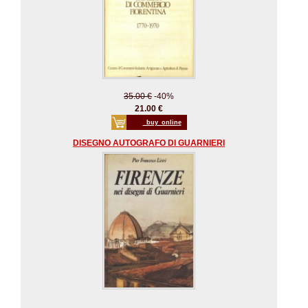
35.00 €
-40%
21.00 €
_buy_online
DISEGNO AUTOGRAFO DI GUARNIERI