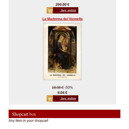
200.00 €
_buy_online
La Madonna del Vannella
18.08 €
-50%
9.04 €
_buy_online
Shopcart
box
Any item in your shopcart