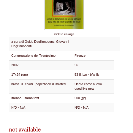
click to enlarge
a cura di Guido Degl'Innocenti, Giovanni
Degl'Innocenti
Congregazione del Trentesimo
Firenze
2002
56
17x24 (cm)
53 ill. b/n - b/w ills
bross. ill. colori - paperback illustrated
Usato come nuovo -
used like new
Italiano - Italian text
500 (gr)
N/D - N/A
N/D - N/A
not available