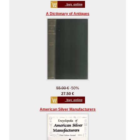
_buy_online
A Dictionary of Antiques
55.00 €
-50%
27.50 €
_buy_online
American Silver Manufacturers