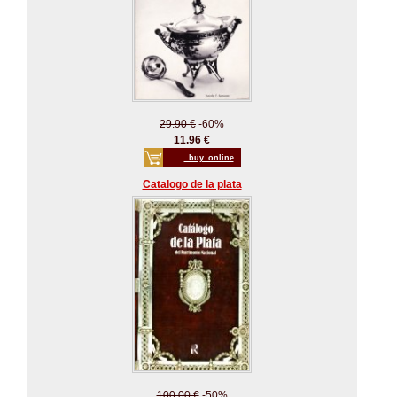
29.90 €
-60%
11.96 €
_buy_online
Catalogo de la plata
100.00 €
-50%