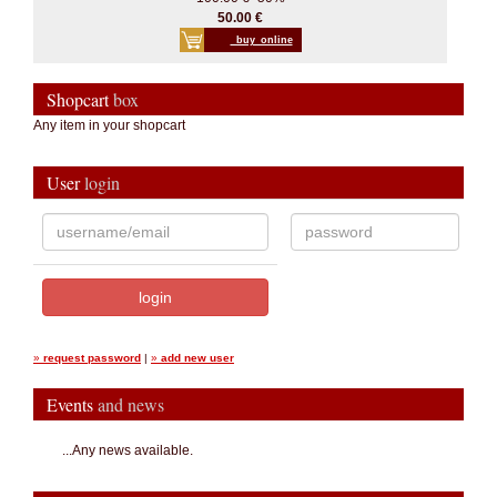
50.00 €
_buy_online
Shopcart
box
Any item in your shopcart
User
login
»
request password
|
»
add new user
Events
and news
...Any news available.