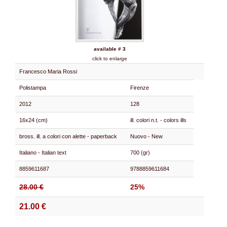
available # 3
click to enlarge
Francesco Maria Rossi
Polistampa
Firenze
2012
128
16x24 (cm)
ill. colori n.t. - colors ills
bross. ill. a colori con alette - paperback
Nuovo - New
Italiano - Italian text
700 (gr)
8859611687
9788859611684
28.00 €
25%
21.00 €