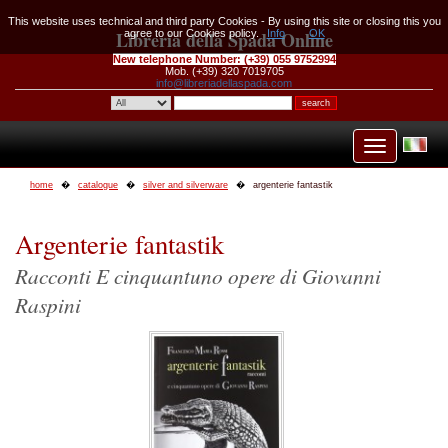
This website uses technical and third party Cookies - By using this site or closing this you
Libreria della Spada Online
agree to our Cookies policy.
Info
OK
New telephone Number:
(+39) 055 9752994
Mob. (+39) 320 7019705
info@libreriadellaspada.com
home
catalogue
silver and silverware
argenterie fantastik
Argenterie fantastik
Racconti E cinquantuno opere di Giovanni
Raspini