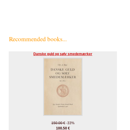
Recommended books...
Danske guld og sølv smedemærker
150.00 €
-33%
100.50 €