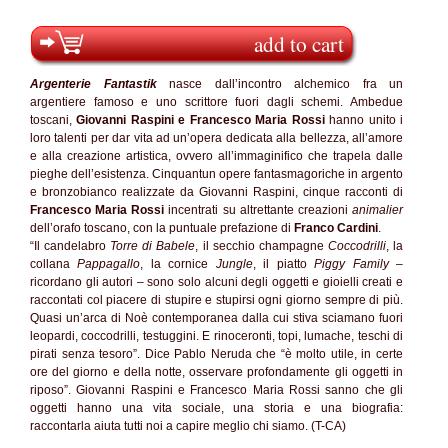
add to cart
Argenterie Fantastik
nasce dall’incontro alchemico fra un
argentiere famoso e uno scrittore fuori dagli schemi. Ambedue
toscani,
Giovanni Raspini e Francesco Maria Rossi
hanno unito i
loro talenti per dar vita ad un’opera dedicata alla bellezza, all’amore
e alla creazione artistica, ovvero all’immaginifico che trapela dalle
pieghe dell’esistenza. Cinquantun opere fantasmagoriche in argento
e bronzobianco realizzate da Giovanni Raspini, cinque racconti di
Francesco Maria Rossi
incentrati su altrettante creazioni
animalier
dell’orafo toscano, con la puntuale prefazione di
Franco Cardini
.
“Il candelabro
Torre di Babele
, il secchio champagne
Coccodrilli
, la
collana
Pappagallo
, la cornice
Jungle
, il piatto
Piggy Family
–
ricordano gli autori – sono solo alcuni degli oggetti e gioielli creati e
raccontati col piacere di stupire e stupirsi ogni giorno sempre di più.
Quasi un’arca di Noè contemporanea dalla cui stiva sciamano fuori
leopardi, coccodrilli, testuggini. E rinoceronti, topi, lumache, teschi di
pirati senza tesoro”. Dice Pablo Neruda che “è molto utile, in certe
ore del giorno e della notte, osservare profondamente gli oggetti in
riposo”. Giovanni Raspini e Francesco Maria Rossi sanno che gli
oggetti hanno una vita sociale, una storia e una biografia:
raccontarla aiuta tutti noi a capire meglio chi siamo. (T-CA)