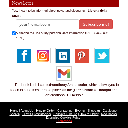
NewsLetter
Yes, I want to be informed about news and discounts -
Libreria della
Spada
Authorize the use of my personal data information (D.L. 30/06/2003
n.196)
The book itself is an extraordinary Ambassador, which allows you to
reach into the most remote places in the glare of works of thought and
art creations. J. Ebersolt
Home
|
About Us
|
How to Order
|
Contact us
|
Events
|
Shopcart
|
Catalogue
|
Search
|
Terms
|
Testimonials
|
Holidays Closure
|
How to Order
|
New books
|
Extended Cookies Policy
|
Promotions
|