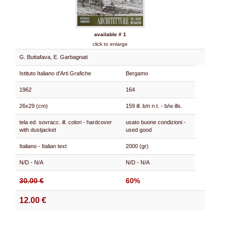
available # 1
click to enlarge
G. Buttafava, E. Garbagnati
Istituto Italiano d'Arti Grafiche
Bergamo
1962
164
26x29 (cm)
159 ill. b/n n.t. - b/w ills.
tela ed. sovracc. ill. colori - hardcover
usato buone condizioni -
with dustjacket
used good
Italiano - Italian text
2000 (gr)
N/D - N/A
N/D - N/A
30.00 €
60%
12.00 €