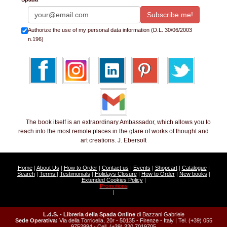
Authorize the use of my personal data information (D.L. 30/06/2003
n.196)
The book itself is an extraordinary Ambassador, which allows you to
reach into the most remote places in the glare of works of thought and
art creations. J. Ebersolt
Home
|
About Us
|
How to Order
|
Contact us
|
Events
|
Shopcart
|
Catalogue
|
Search
|
Terms
|
Testimonials
|
Holidays Closure
|
How to Order
|
New books
|
Extended Cookies Policy
|
Promotions
|
L.d.S. - Libreria della Spada Online
di Bazzani Gabriele
Sede Operativa:
Via della Torricella, 20r - 50135 - Firenze - Italy | Tel. (+39) 055
9752994 - Cell. (+39) 320 7019705