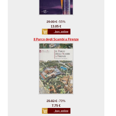
29.00 €
-55%
13.05 €
_buy_online
Il Parco degli Scambi a Firenze
25.82 €
-70%
7.75 €
_buy_online