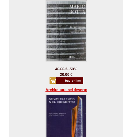
40.00 €
-50%
20.00 €
_buy_online
Architettura nel deserto