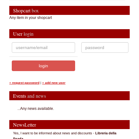
Shopcart
box
Any item in your shopcart
User
login
»
request password
|
»
add new user
Events
and news
...Any news available.
NewsLetter
Yes, I want to be informed about news and discounts -
Libreria della
Spada