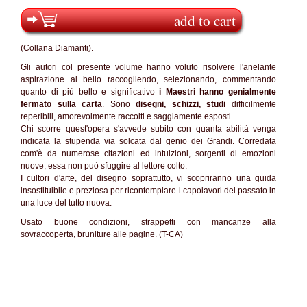
add to cart
(Collana Diamanti).
Gli autori col presente volume hanno voluto risolvere l'anelante
aspirazione al bello raccogliendo, selezionando, commentando
quanto di più bello e significativo
i Maestri hanno genialmente
fermato sulla carta
. Sono
disegni, schizzi, studi
difficilmente
reperibili, amorevolmente raccolti e saggiamente esposti.
Chi scorre quest'opera s'avvede subito con quanta abilità venga
indicata la stupenda via solcata dal genio dei Grandi. Corredata
com'è da numerose citazioni ed intuizioni, sorgenti di emozioni
nuove, essa non può sfuggire al lettore colto.
I cultori d'arte, del disegno soprattutto, vi scopriranno una guida
insostituibile e preziosa per ricontemplare i capolavori del passato in
una luce del tutto nuova.
Usato buone condizioni, strappetti con mancanze alla
sovraccoperta, bruniture alle pagine. (T-CA)
SC60%