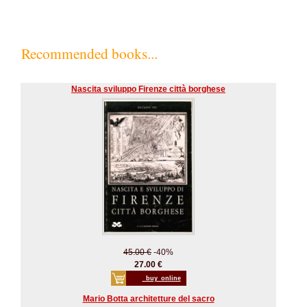
Recommended books...
Nascita sviluppo Firenze città borghese
45.00 €
-40%
27.00 €
_buy_online
Mario Botta architetture del sacro