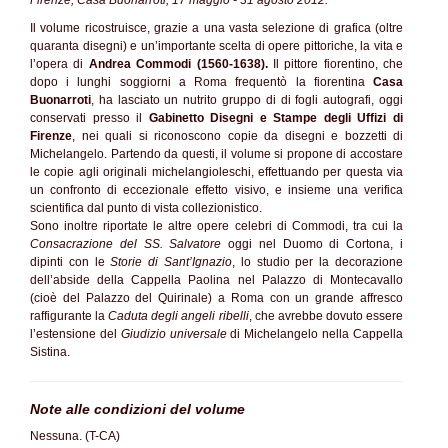
Firenze, Casa Buonarroti, 17 maggio - 31 agosto 2012.
Il volume ricostruisce, grazie a una vasta selezione di grafica (oltre
quaranta disegni) e un’importante scelta di opere pittoriche, la vita e
l’opera di
Andrea Commodi (1560-1638).
Il pittore fiorentino, che
dopo i lunghi soggiorni a Roma frequentò la fiorentina
Casa
Buonarroti
, ha lasciato un nutrito gruppo di di fogli autografi, oggi
conservati presso il
Gabinetto Disegni e Stampe degli Uffizi di
Firenze
, nei quali si riconoscono copie da disegni e bozzetti di
Michelangelo. Partendo da questi, il volume si propone di accostare
le copie agli originali michelangioleschi, effettuando per questa via
un confronto di eccezionale effetto visivo, e insieme una verifica
scientifica dal punto di vista collezionistico.
Sono inoltre riportate le altre opere celebri di Commodi, tra cui la
Consacrazione del SS. Salvatore
oggi nel Duomo di Cortona, i
dipinti con le
Storie di Sant’Ignazio
, lo studio per la decorazione
dell’abside della Cappella Paolina nel Palazzo di Montecavallo
(cioè del Palazzo del Quirinale) a Roma con un grande affresco
raffigurante la
Caduta degli angeli ribelli
, che avrebbe dovuto essere
l’estensione del
Giudizio universale
di Michelangelo nella Cappella
Sistina.
Note alle condizioni del volume
Nessuna. (T-CA)