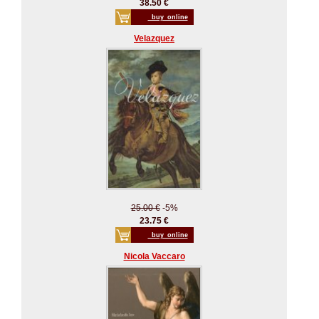
38.50 €
_buy_online
Velazquez
25.00 €
-5%
23.75 €
_buy_online
Nicola Vaccaro