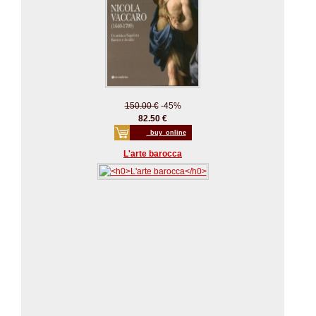
150.00 €
-45%
82.50 €
_buy_online
L'arte barocca