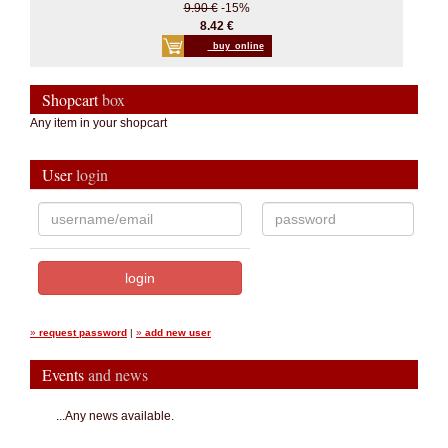
9.90 €
-15%
8.42 €
_buy_online
Shopcart
box
Any item in your shopcart
User
login
»
request password
|
»
add new user
Events
and news
...Any news available.