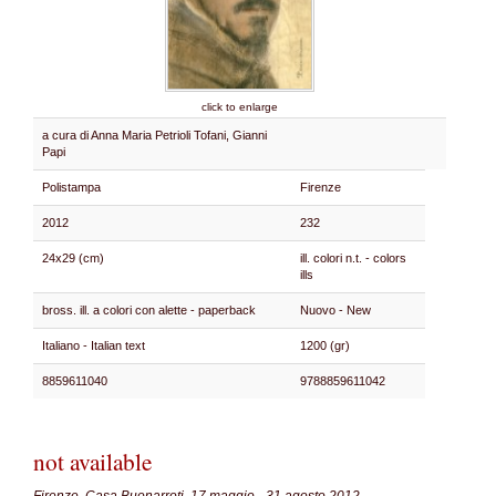
click to enlarge
a cura di Anna Maria Petrioli Tofani, Gianni
Papi
Polistampa
Firenze
2012
232
24x29 (cm)
ill. colori n.t. - colors
ills
bross. ill. a colori con alette - paperback
Nuovo - New
Italiano - Italian text
1200 (gr)
8859611040
9788859611042
not available