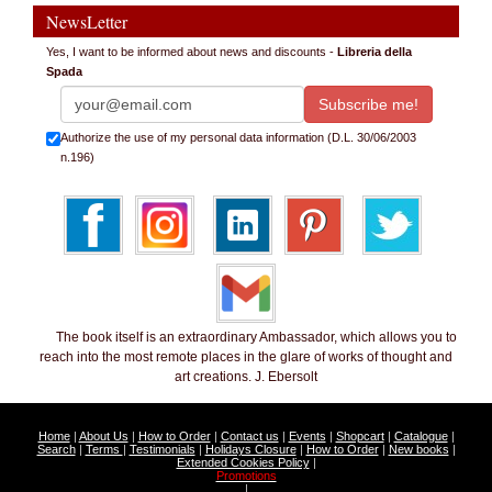
NewsLetter
Yes, I want to be informed about news and discounts -
Libreria della
Spada
Authorize the use of my personal data information (D.L. 30/06/2003
n.196)
The book itself is an extraordinary Ambassador, which allows you to
reach into the most remote places in the glare of works of thought and
art creations. J. Ebersolt
Home
|
About Us
|
How to Order
|
Contact us
|
Events
|
Shopcart
|
Catalogue
|
Search
|
Terms
|
Testimonials
|
Holidays Closure
|
How to Order
|
New books
|
Extended Cookies Policy
|
Promotions
|