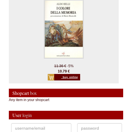
11.36 €
-5%
10.79 €
_buy_online
Shopcart
box
Any item in your shopcart
User
login