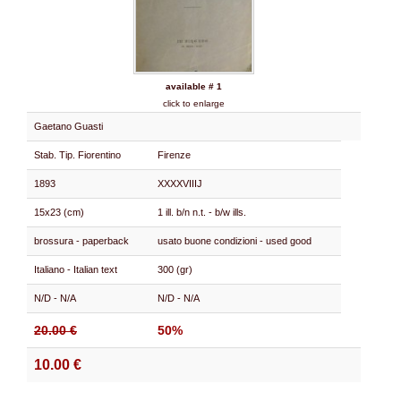
available # 1
click to enlarge
Gaetano Guasti
Stab. Tip. Fiorentino
Firenze
1893
XXXXVIIIJ
15x23 (cm)
1 ill. b/n n.t. - b/w ills.
brossura - paperback
usato buone condizioni - used good
Italiano - Italian text
300 (gr)
N/D - N/A
N/D - N/A
20.00 €
50%
10.00 €