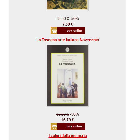
15.00 €
-50%
7.50 €
_buy_online
La Toscana arte italiana Novecento
33.57 €
-50%
16.79 €
_buy_online
I colori della memoria