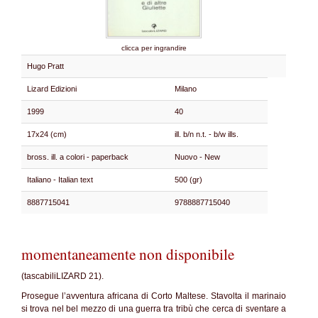
clicca per ingrandire
Hugo Pratt
Lizard Edizioni
Milano
1999
40
17x24 (cm)
ill. b/n n.t. - b/w ills.
bross. ill. a colori - paperback
Nuovo - New
Italiano - Italian text
500 (gr)
8887715041
9788887715040
momentaneamente non disponibile
(tascabiliLIZARD 21).
Prosegue l’avventura africana di Corto Maltese. Stavolta il marinaio
si trova nel bel mezzo di una guerra tra tribù che cerca di sventare a