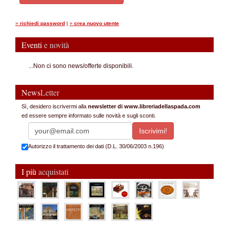
»
richiedi password
|
»
crea nuovo utente
Eventi
e novità
...Non ci sono news/offerte disponibili.
News
Letter
Sì, desidero iscrivermi alla
newsletter di www.libreriadellaspada.com
ed essere sempre informato sulle novità e sugli sconti.
Autorizzo il trattamento dei dati (D.L. 30/06/2003 n.196)
I più
acquistati