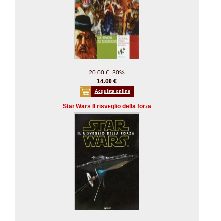
20.00 €
-30%
14.00 €
Acquista online
Star Wars Il risveglio della forza