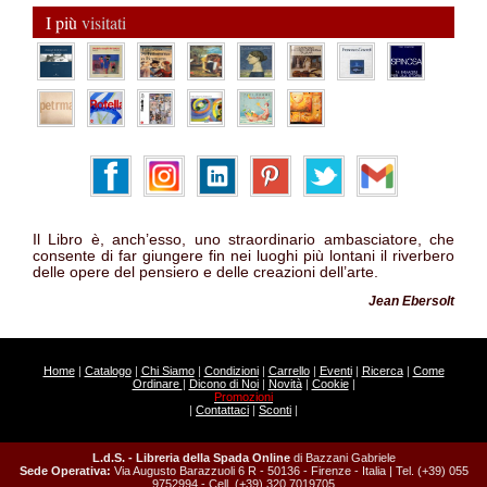
I più
visitati
Il Libro è, anch’esso, uno straordinario ambasciatore, che
consente di far giungere fin nei luoghi più lontani il riverbero
delle opere del pensiero e delle creazioni dell’arte.
Jean Ebersolt
Home
|
Catalogo
|
Chi Siamo
|
Condizioni
|
Carrello
|
Eventi
|
Ricerca
|
Come
Ordinare
|
Dicono di Noi
|
Novità
|
Cookie
|
Promozioni
|
Contattaci
|
Sconti
|
L.d.S. - Libreria della Spada Online
di Bazzani Gabriele
Sede Operativa:
Via Augusto Barazzuoli 6 R - 50136 - Firenze - Italia | Tel. (+39) 055
9752994 - Cell. (+39) 320 7019705