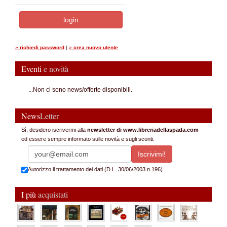
»
richiedi password
|
»
crea nuovo utente
Eventi
e novità
...Non ci sono news/offerte disponibili.
News
Letter
Sì, desidero iscrivermi alla
newsletter di www.libreriadellaspada.com
ed essere sempre informato sulle novità e sugli sconti.
Autorizzo il trattamento dei dati (D.L. 30/06/2003 n.196)
I più
acquistati