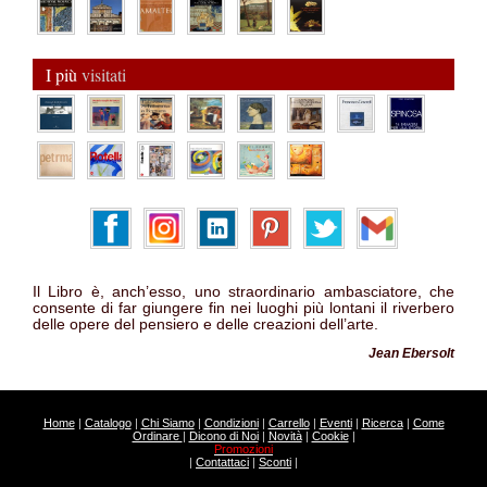
I più
visitati
Il Libro è, anch’esso, uno straordinario ambasciatore, che
consente di far giungere fin nei luoghi più lontani il riverbero
delle opere del pensiero e delle creazioni dell’arte.
Jean Ebersolt
Home
|
Catalogo
|
Chi Siamo
|
Condizioni
|
Carrello
|
Eventi
|
Ricerca
|
Come
Ordinare
|
Dicono di Noi
|
Novità
|
Cookie
|
Promozioni
|
Contattaci
|
Sconti
|