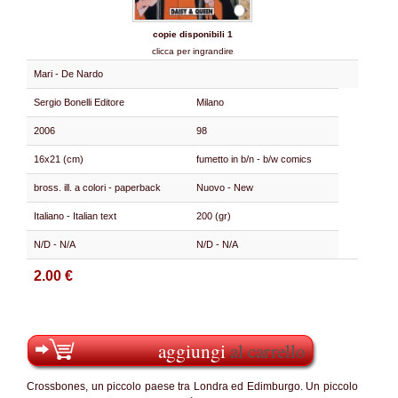
copie disponibili 1
clicca per ingrandire
Mari - De Nardo
Sergio Bonelli Editore
Milano
2006
98
16x21 (cm)
fumetto in b/n - b/w comics
bross. ill. a colori - paperback
Nuovo - New
Italiano - Italian text
200 (gr)
N/D - N/A
N/D - N/A
2.00 €
aggiungi
al carrello
Crossbones, un piccolo paese tra Londra ed Edimburgo. Un piccolo