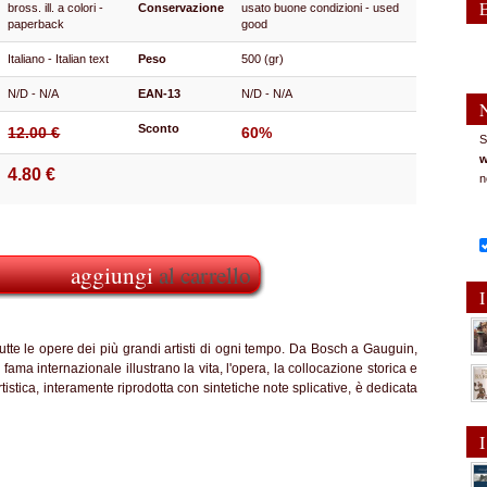
bross. ill. a colori -
Conservazione
usato buone condizioni - used
paperback
good
Italiano - Italian text
Peso
500 (gr)
N/D - N/A
EAN-13
N/D - N/A
Sconto
12.00 €
60%
S
w
4.80 €
n
aggiungi
al carrello
I
tutte le opere dei più grandi artisti di ogni tempo. Da Bosch a Gauguin,
 fama internazionale illustrano la vita, l'opera, la collocazione storica e
tistica, interamente riprodotta con sintetiche note splicative, è dedicata
I