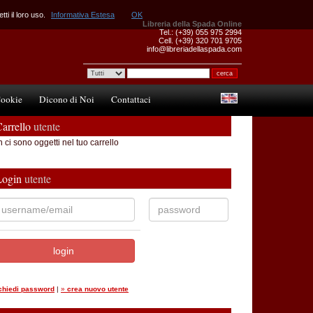
ti il loro uso.
Informativa Estesa
OK
Libreria della Spada Online
Tel.: (+39) 055 975 2994
Cell. (+39) 320 701 9705
info@libreriadellaspada.com
ookie
Dicono di Noi
Contattaci
arrello
utente
 ci sono oggetti nel tuo carrello
Login
utente
ichiedi password
|
»
crea nuovo utente