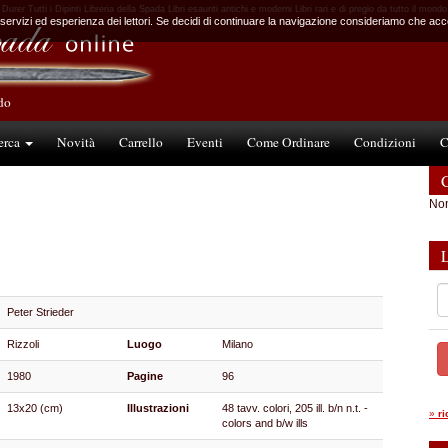
Durer Tutti i Dipinti Libreria della Spada Libri esauriti antichi e moderni Libri rari e di pregio da tutto il mondo
 servizi ed esperienza dei lettori. Se decidi di continuare la navigazione consideriamo che accet
ndo
erca
Novità
Carrello
Eventi
Come Ordinare
Condizioni
C
C
Non
Peter Strieder
Rizzoli
Luogo
Milano
1980
Pagine
96
13x20 (cm)
Illustrazioni
48 tavv. colori, 205 ill. b/n n.t. -
»
r
colors and b/w ills