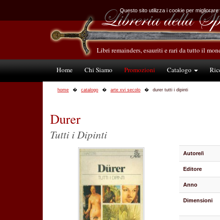
Questo sito utilizza i cookie per migliorare
Libri remainders, esauriti e rari da tutto il mo
Home
Chi Siamo
Promozioni
Catalogo
Ric
home
catalogo
arte xvi secolo
durer tutti i dipinti
Durer
Tutti i Dipinti
Autore/i
Editore
Anno
Dimensioni