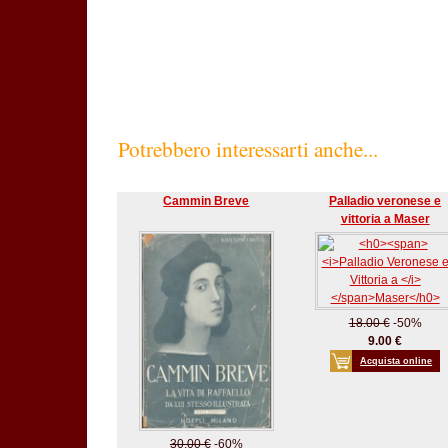
SC60%
Potrebbero interessarti anche...
Cammin Breve
Palladio veronese e
vittoria a Maser
18.00 €
-50%
9.00 €
Acquista online
30.00 €
-60%