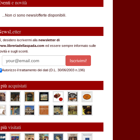
Eventi
e novità
...Non ci sono news/offerte disponibili.
News
Letter
ì, desidero iscrivermi alla
newsletter di
ww.libreriadellaspada.com
ed essere sempre informato sulle
ovità e sugli sconti.
Autorizzo il trattamento dei dati (D.L. 30/06/2003 n.196)
 più
acquistati
 più
visitati