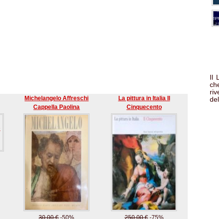
Il
che
ri
Michelangelo Affreschi
La pittura in Italia Il
del
Cappella Paolina
Cinquecento
30.00 €
-50%
250.00 €
-75%