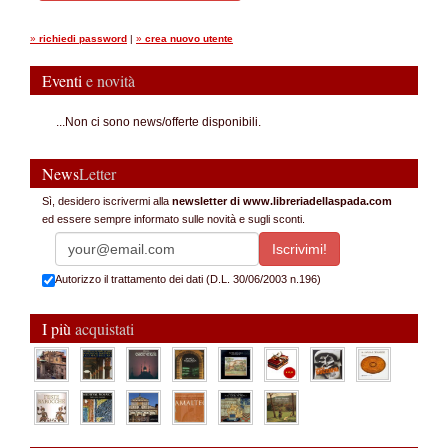
»
richiedi password
|
»
crea nuovo utente
Eventi
e novità
...Non ci sono news/offerte disponibili.
News
Letter
Sì, desidero iscrivermi alla
newsletter di www.libreriadellaspada.com
ed essere sempre informato sulle novità e sugli sconti.
Autorizzo il trattamento dei dati (D.L. 30/06/2003 n.196)
I più
acquistati