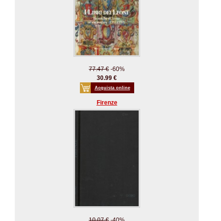
77.47 €
-60%
30.99 €
Acquista online
Firenze
10.07 €
-40%