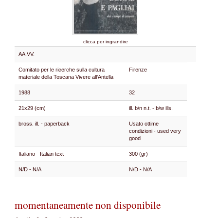
clicca per ingrandire
AA.VV.
Comitato per le ricerche sulla cultura
Firenze
materiale della Toscana Vivere all'Antella
1988
32
21x29 (cm)
ill. b/n n.t. - b/w ills.
bross. ill. - paperback
Usato ottime
condizioni - used very
good
Italiano - Italian text
300 (gr)
N/D - N/A
N/D - N/A
momentaneamente non disponibile