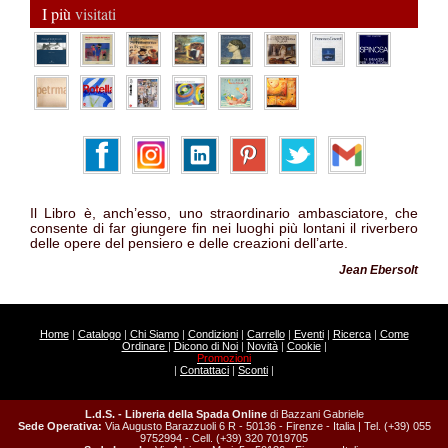
I più
visitati
Il Libro è, anch’esso, uno straordinario ambasciatore, che
consente di far giungere fin nei luoghi più lontani il riverbero
delle opere del pensiero e delle creazioni dell’arte.
Jean Ebersolt
Home
|
Catalogo
|
Chi Siamo
|
Condizioni
|
Carrello
|
Eventi
|
Ricerca
|
Come
Ordinare
|
Dicono di Noi
|
Novità
|
Cookie
|
Promozioni
|
Contattaci
|
Sconti
|
L.d.S. - Libreria della Spada Online
di Bazzani Gabriele
Sede Operativa:
Via Augusto Barazzuoli 6 R - 50136 - Firenze - Italia | Tel. (+39) 055
9752994 - Cell. (+39) 320 7019705