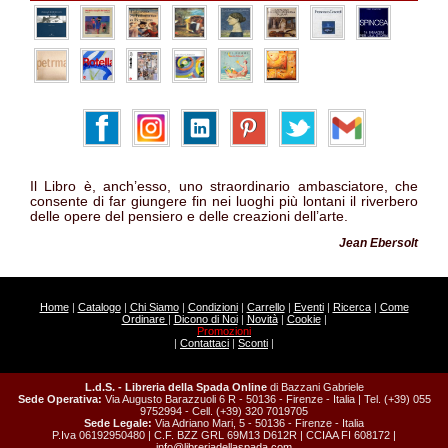
Il Libro è, anch’esso, uno straordinario ambasciatore, che
consente di far giungere fin nei luoghi più lontani il riverbero
delle opere del pensiero e delle creazioni dell’arte.
Jean Ebersolt
Home
|
Catalogo
|
Chi Siamo
|
Condizioni
|
Carrello
|
Eventi
|
Ricerca
|
Come
Ordinare
|
Dicono di Noi
|
Novità
|
Cookie
|
Promozioni
|
Contattaci
|
Sconti
|
L.d.S. - Libreria della Spada Online
di Bazzani Gabriele
Sede Operativa:
Via Augusto Barazzuoli 6 R - 50136 - Firenze - Italia | Tel. (+39) 055
9752994 - Cell. (+39) 320 7019705
Sede Legale:
Via Adriano Mari, 5 - 50136 - Firenze - Italia
P.Iva 06192950480 | C.F. BZZ GRL 69M13 D612R | CCIAA FI 608172 |
info@libreriadellaspada.com