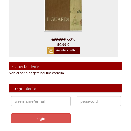
100.00 €
-50%
50.00 €
Acquista online
Carrello
utente
Non ci sono oggetti nel tuo carrello
Login
utente