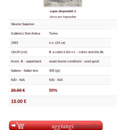
copie disponibili 1
clicca per ingrandire
Silverio Salamon
Galleria L'Arte Antica
Torino
1983
n.n. (24 ca)
19x29 (cm)
ill. a colori e b/n n.t. - colors and b/w ills
bross. ill. - paperback
usato buone condizioni - used good
Italiano - Italian text
400 (gr)
N/D - N/A
N/D - N/A
20.00 €
50%
10.00 €
aggiungi
al carrello