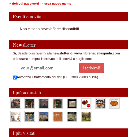
»
richiedi password
|
»
crea nuovo utente
Eventi
e novità
...Non ci sono news/offerte disponibili.
News
Letter
Sì, desidero iscrivermi alla
newsletter di www.libreriadellaspada.com
ed essere sempre informato sulle novità e sugli sconti.
Autorizzo il trattamento dei dati (D.L. 30/06/2003 n.196)
I più
acquistati
I più
visitati