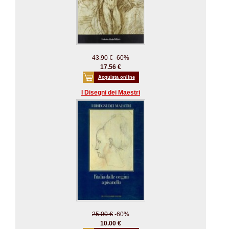
43.90 €
-60%
17.56 €
Acquista online
I Disegni dei Maestri
25.00 €
-60%
10.00 €