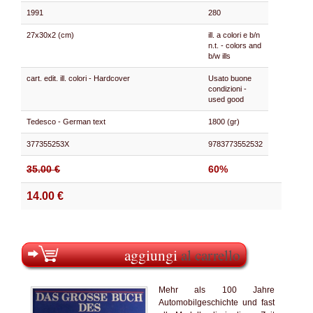
1991
280
27x30x2 (cm)
ill. a colori e b/n
n.t. - colors and
b/w ills
cart. edit. ill. colori - Hardcover
Usato buone
condizioni -
used good
Tedesco - German text
1800 (gr)
377355253X
9783773552532
35.00 €
60%
14.00 €
aggiungi
al carrello
Mehr als 100 Jahre
Automobilgeschichte und fast