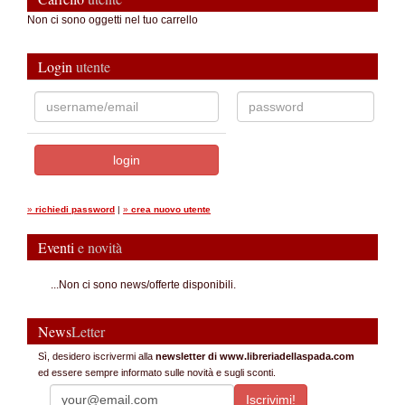
Non ci sono oggetti nel tuo carrello
Login
utente
»
richiedi password
|
»
crea nuovo utente
Eventi
e novità
...Non ci sono news/offerte disponibili.
News
Letter
Sì, desidero iscrivermi alla
newsletter di www.libreriadellaspada.com
ed essere sempre informato sulle novità e sugli sconti.