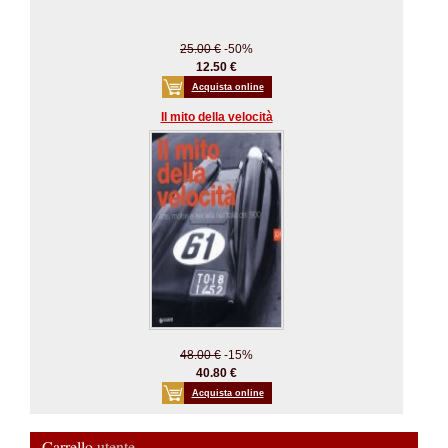
25.00 €
-50%
12.50 €
Acquista online
Il mito della velocità
48.00 €
-15%
40.80 €
Acquista online
Carrello
utente