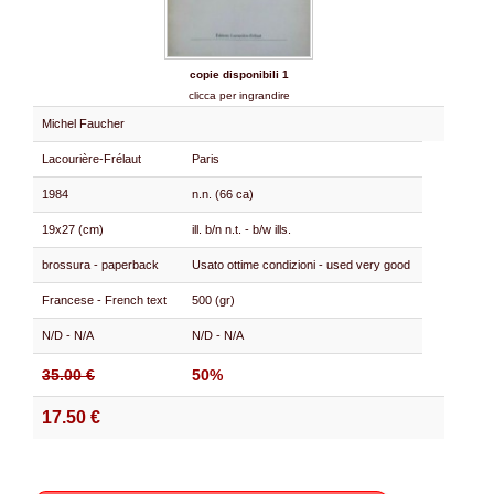
copie disponibili 1
clicca per ingrandire
Michel Faucher
Lacourière-Frélaut
Paris
1984
n.n. (66 ca)
19x27 (cm)
ill. b/n n.t. - b/w ills.
brossura - paperback
Usato ottime condizioni - used very good
Francese - French text
500 (gr)
N/D - N/A
N/D - N/A
35.00 €
50%
17.50 €