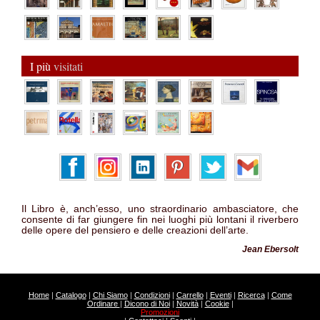
I più
visitati
Il Libro è, anch’esso, uno straordinario ambasciatore, che
consente di far giungere fin nei luoghi più lontani il riverbero
delle opere del pensiero e delle creazioni dell’arte.
Jean Ebersolt
Home
|
Catalogo
|
Chi Siamo
|
Condizioni
|
Carrello
|
Eventi
|
Ricerca
|
Come
Ordinare
|
Dicono di Noi
|
Novità
|
Cookie
|
Promozioni