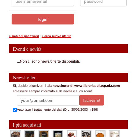
»
richiedi password
|
»
crea nuovo utente
Eventi
e novità
...Non ci sono news/offerte disponibili.
News
Letter
Sì, desidero iscrivermi alla
newsletter di www.libreriadellaspada.com
ed essere sempre informato sulle novità e sugli sconti.
Autorizzo il trattamento dei dati (D.L. 30/06/2003 n.196)
I più
acquistati