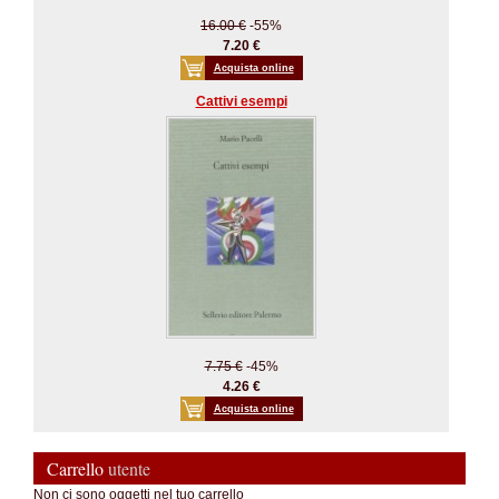
16.00 €
-55%
7.20 €
Acquista online
Cattivi esempi
7.75 €
-45%
4.26 €
Acquista online
Carrello
utente
Non ci sono oggetti nel tuo carrello