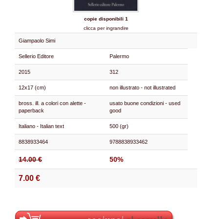
copie disponibili 1
clicca per ingrandire
Giampaolo Simi
Sellerio Editore
Palermo
2015
312
12x17 (cm)
non illustrato - not illustrated
bross. ill. a colori con alette -
usato buone condizioni - used
paperback
good
Italiano - Italian text
500 (gr)
8838933464
9788838933462
14.00 €
50%
7.00 €