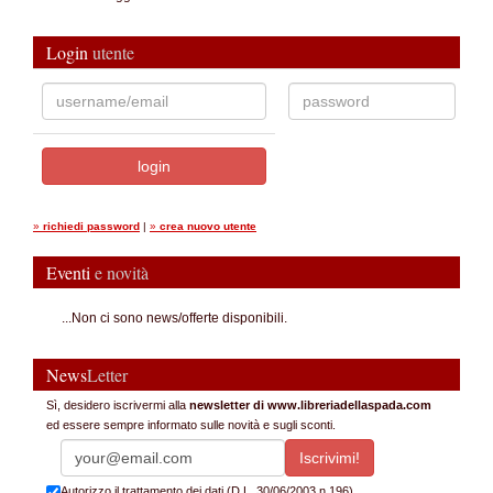
Login
utente
»
richiedi password
|
»
crea nuovo utente
Eventi
e novità
...Non ci sono news/offerte disponibili.
News
Letter
Sì, desidero iscrivermi alla
newsletter di www.libreriadellaspada.com
ed essere sempre informato sulle novità e sugli sconti.
Autorizzo il trattamento dei dati (D.L. 30/06/2003 n.196)