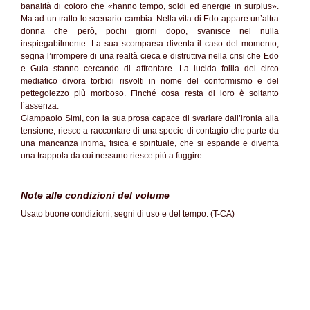
banalità di coloro che «hanno tempo, soldi ed energie in surplus».
Ma ad un tratto lo scenario cambia. Nella vita di Edo appare un’altra
donna che però, pochi giorni dopo, svanisce nel nulla
inspiegabilmente. La sua scomparsa diventa il caso del momento,
segna l’irrompere di una realtà cieca e distruttiva nella crisi che Edo
e Guia stanno cercando di affrontare. La lucida follia del circo
mediatico divora torbidi risvolti in nome del conformismo e del
pettegolezzo più morboso. Finché cosa resta di loro è soltanto
l’assenza.
Giampaolo Simi, con la sua prosa capace di svariare dall’ironia alla
tensione, riesce a raccontare di una specie di contagio che parte da
una mancanza intima, fisica e spirituale, che si espande e diventa
una trappola da cui nessuno riesce più a fuggire.
Note alle condizioni del volume
Usato buone condizioni, segni di uso e del tempo. (T-CA)