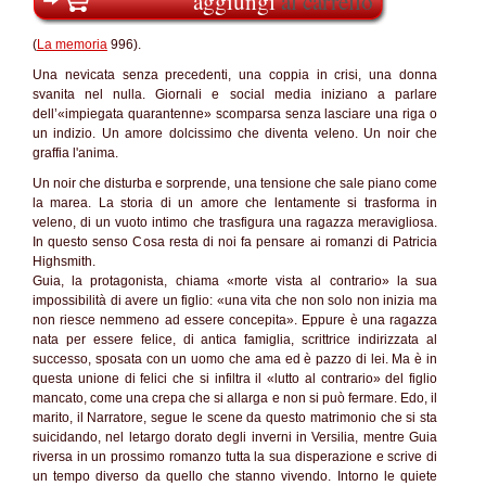
aggiungi
al carrello
(
La memoria
996).
La Memoria Sellerio
Una nevicata senza precedenti, una coppia in crisi, una donna
svanita nel nulla. Giornali e social media iniziano a parlare
dell’«impiegata quarantenne» scomparsa senza lasciare una riga o
un indizio. Un amore dolcissimo che diventa veleno. Un noir che
graffia l'anima.
Un noir che disturba e sorprende, una tensione che sale piano come
la marea. La storia di un amore che lentamente si trasforma in
veleno, di un vuoto intimo che trasfigura una ragazza meravigliosa.
In questo senso Cosa resta di noi fa pensare ai romanzi di Patricia
Highsmith.
Guia, la protagonista, chiama «morte vista al contrario» la sua
impossibilità di avere un figlio: «una vita che non solo non inizia ma
non riesce nemmeno ad essere concepita». Eppure è una ragazza
nata per essere felice, di antica famiglia, scrittrice indirizzata al
successo, sposata con un uomo che ama ed è pazzo di lei. Ma è in
questa unione di felici che si infiltra il «lutto al contrario» del figlio
mancato, come una crepa che si allarga e non si può fermare. Edo, il
marito, il Narratore, segue le scene da questo matrimonio che si sta
suicidando, nel letargo dorato degli inverni in Versilia, mentre Guia
riversa in un prossimo romanzo tutta la sua disperazione e scrive di
un tempo diverso da quello che stanno vivendo. Intorno le quiete