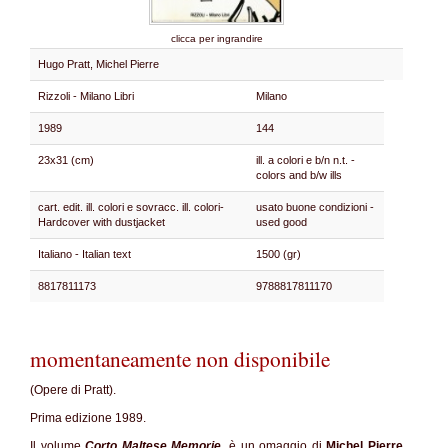
clicca per ingrandire
Hugo Pratt, Michel Pierre
Rizzoli - Milano Libri
Milano
1989
144
23x31 (cm)
ill. a colori e b/n n.t. -
colors and b/w ills
cart. edit. ill. colori e sovracc. ill. colori-
usato buone condizioni -
Hardcover with dustjacket
used good
Italiano - Italian text
1500 (gr)
8817811173
9788817811170
momentaneamente non disponibile
(Opere di Pratt).
Prima edizione 1989.
Il volume
Corto Maltese Memorie
, è un omaggio di
Michel Pierre