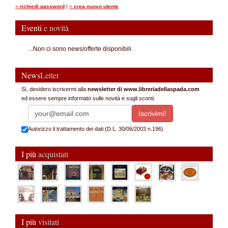
»
richiedi password
|
»
crea nuovo utente
Eventi
e novità
...Non ci sono news/offerte disponibili.
News
Letter
Sì, desidero iscrivermi alla
newsletter di www.libreriadellaspada.com
ed essere sempre informato sulle novità e sugli sconti.
Autorizzo il trattamento dei dati (D.L. 30/06/2003 n.196)
I più
acquistati
I più
visitati