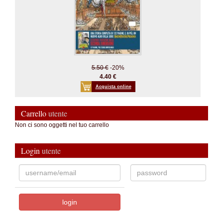
5.50 €
-20%
4.40 €
Acquista online
Carrello
utente
Non ci sono oggetti nel tuo carrello
Login
utente