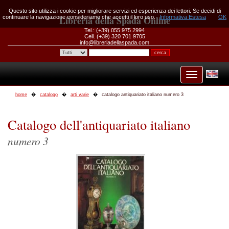
Questo sito utilizza i cookie per migliorare servizi ed esperienza dei lettori. Se decidi di
continuare la navigazione consideriamo che accetti il loro uso.
Libreria della Spada Online
Informativa Estesa
OK
Tel.: (+39) 055 975 2994
Cell. (+39) 320 701 9705
info@libreriadellaspada.com
home
catalogo
arti varie
catalogo antiquariato italiano numero 3
Catalogo dell'antiquariato italiano
numero 3