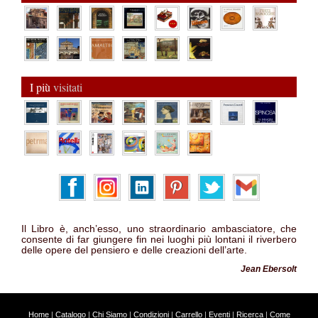
I più
visitati
Il Libro è, anch’esso, uno straordinario ambasciatore, che
consente di far giungere fin nei luoghi più lontani il riverbero
delle opere del pensiero e delle creazioni dell’arte.
Jean Ebersolt
Home
|
Catalogo
|
Chi Siamo
|
Condizioni
|
Carrello
|
Eventi
|
Ricerca
|
Come