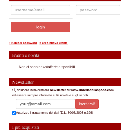
»
richiedi password
|
»
crea nuovo utente
Eventi
e novità
...Non ci sono news/offerte disponibili.
News
Letter
Sì, desidero iscrivermi alla
newsletter di www.libreriadellaspada.com
ed essere sempre informato sulle novità e sugli sconti.
Autorizzo il trattamento dei dati (D.L. 30/06/2003 n.196)
I più
acquistati