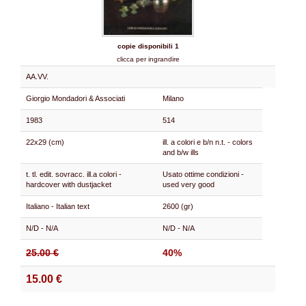
copie disponibili 1
clicca per ingrandire
AA.VV.
Giorgio Mondadori & Associati
Milano
1983
514
22x29 (cm)
ill. a colori e b/n n.t. - colors
and b/w ills
t. tl. edit. sovracc. ill.a colori -
Usato ottime condizioni -
hardcover with dustjacket
used very good
Italiano - Italian text
2600 (gr)
N/D - N/A
N/D - N/A
25.00 €
40%
15.00 €