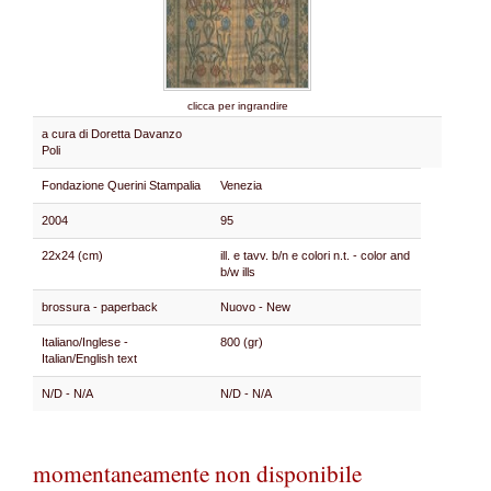
clicca per ingrandire
a cura di Doretta Davanzo
Poli
Fondazione Querini Stampalia
Venezia
2004
95
22x24 (cm)
ill. e tavv. b/n e colori n.t. - color and
b/w ills
brossura - paperback
Nuovo - New
Italiano/Inglese -
800 (gr)
Italian/English text
N/D - N/A
N/D - N/A
momentaneamente non disponibile