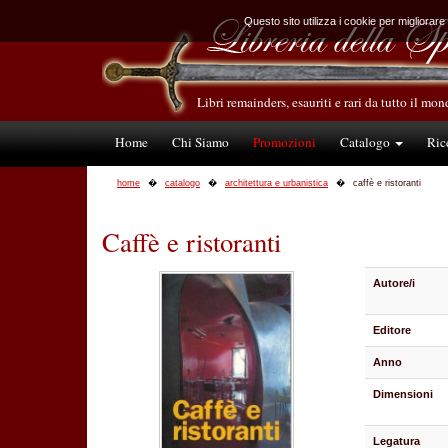
Questo sito utilizza i cookie per migliorare
Libri remainders, esauriti e rari da tutto il mo
Home
Chi Siamo
Promozioni
Catalogo
Ric
home
catalogo
architettura e urbanistica
caffè e ristoranti
Caffè e ristoranti
Autore/i
Editore
Anno
Dimensioni
Legatura