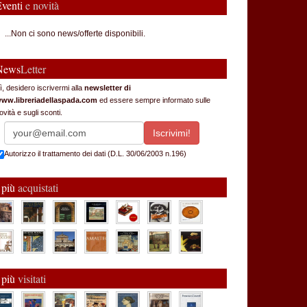
Eventi
e novità
...Non ci sono news/offerte disponibili.
News
Letter
ì, desidero iscrivermi alla
newsletter di
ww.libreriadellaspada.com
ed essere sempre informato sulle
ovità e sugli sconti.
Autorizzo il trattamento dei dati (D.L. 30/06/2003 n.196)
 più
acquistati
 più
visitati