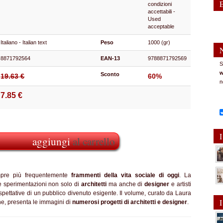
condizioni
accettabili -
Used
acceptable
Italiano - Italian text
Peso
1000 (gr)
8871792564
EAN-13
9788871792569
S
w
Sconto
19.63 €
60%
n
7.85 €
I
aggiungi
al carrello
mpre più frequentemente
frammenti della vita sociale di oggi
. La
 e sperimentazioni non solo di
architetti
ma anche di
designer
e artisti
spettative di un pubblico divenuto esigente. Il volume, curato da Laura
I
ne, presenta le immagini di
numerosi progetti di architetti e designer
.