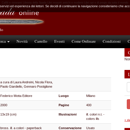
Caffè e ristoranti Libreria della Spada Libri esauriti antichi e moderni Libri rari e di pregio da tutto il mondo
 servizi ed esperienza dei lettori. Se decidi di continuare la navigazione consideriamo che accet
ndo
erca
Novità
Carrello
Eventi
Come Ordinare
Condizioni
C
C
Non
a cura di Laura Andreini, Nicola Flora,
Paolo Giardiello, Gennaro Postiglione
Federico Motta Editore
Luogo
Milano
2000
Pagine
400
13x19 (cm)
Illustrazioni
ill. colori n.t. -
colors ills
»
r
bross. ill. a colori - paperback
Conservazione
Usato