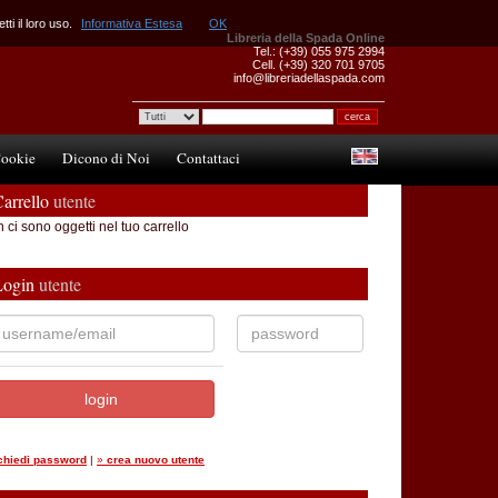
ti il loro uso.
Informativa Estesa
OK
Libreria della Spada Online
Tel.: (+39) 055 975 2994
Cell. (+39) 320 701 9705
info@libreriadellaspada.com
ookie
Dicono di Noi
Contattaci
arrello
utente
 ci sono oggetti nel tuo carrello
Login
utente
ichiedi password
|
»
crea nuovo utente