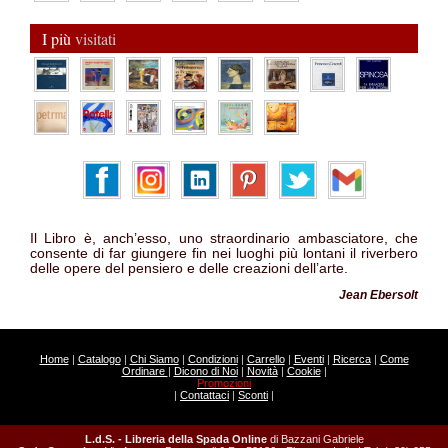
I più
visitati
Il Libro è, anch’esso, uno straordinario ambasciatore, che
consente di far giungere fin nei luoghi più lontani il riverbero
delle opere del pensiero e delle creazioni dell’arte.
Jean Ebersolt
Home
|
Catalogo
|
Chi Siamo
|
Condizioni
|
Carrello
|
Eventi
|
Ricerca
|
Come
Ordinare
|
Dicono di Noi
|
Novità
|
Cookie
|
Promozioni
|
Contattaci
|
Sconti
|
L.d.S. - Libreria della Spada Online
di Bazzani Gabriele