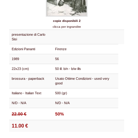
copie disponibili 2
clicca per ingrandire
presentazione di Carlo
Sisi
Edizioni Pananti
Firenze
1989
56
22x23 (cm)
50 ill. b/n - b/w ills
brossura - paperback
Usato Ottime Condizioni - used very
good
Italiano - Italian Text
500 (gr)
N/D - N/A
N/D - N/A
22.00 €
50%
11.00 €