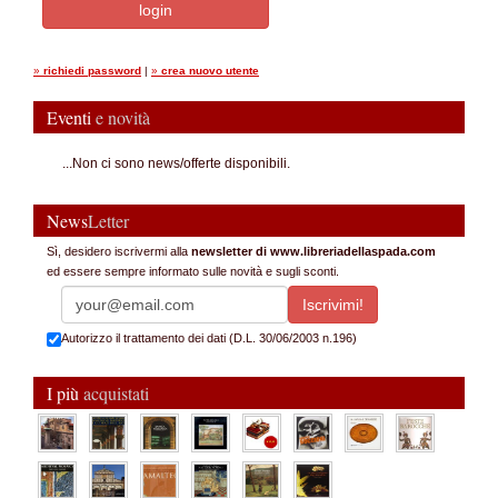
»
richiedi password
|
»
crea nuovo utente
Eventi
e novità
...Non ci sono news/offerte disponibili.
News
Letter
Sì, desidero iscrivermi alla
newsletter di www.libreriadellaspada.com
ed essere sempre informato sulle novità e sugli sconti.
Autorizzo il trattamento dei dati (D.L. 30/06/2003 n.196)
I più
acquistati