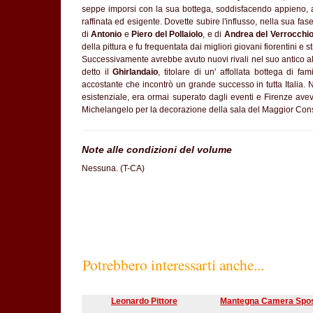
seppe imporsi con la sua bottega, soddisfacendo appieno, anc
raffinata ed esigente. Dovette subire l'influsso, nella sua fase
di
Antonio
e
Piero del Pollaiolo
, e di
Andrea del Verrocchi
della pittura e fu frequentata dai migliori giovani fiorentini e
Successivamente avrebbe avuto nuovi rivali nel suo antico a
detto il
Ghirlandaio
, titolare di un' affollata bottega di fam
accostante che incontrò un grande successo in tutta Italia. 
esistenziale, era ormai superato dagli eventi e Firenze aveva
Michelangelo per la decorazione della sala del Maggior Cons
Note alle condizioni del volume
Nessuna. (T-CA)
Potrebbero interessarti anche...
Leonardo Pittore
Mantegna Camera Spo