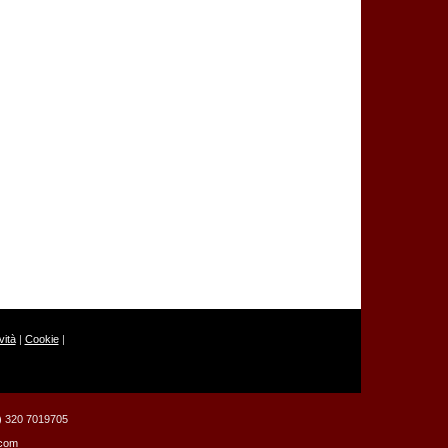
ità
|
Cookie
|
39) 320 7019705
.com