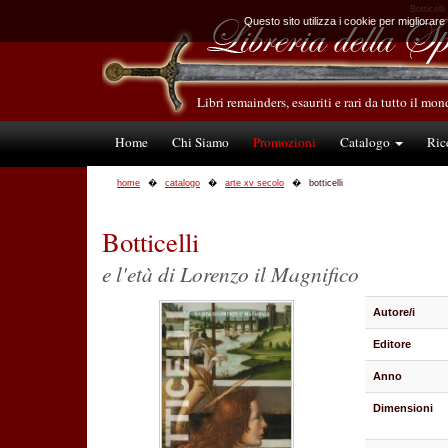
Botticelli
Questo sito utilizza i cookie per migliorare
Libri remainders, esauriti e rari da tutto il mo
Home
Chi Siamo
Promozioni
Catalogo
Ric
home
catalogo
arte xv secolo
botticelli
Botticelli
e l'età di Lorenzo il Magnifico
Autore/i
Editore
Anno
Dimensioni