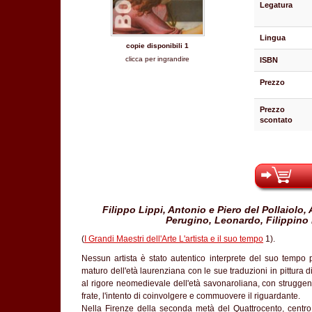
Legatura
Lingua
copie disponibili 1
clicca per ingrandire
ISBN
Prezzo
Prezzo
scontato
Filippo Lippi, Antonio e Piero del Pollaiolo
Perugino, Leonardo, Filippino 
(
I Grandi Maestri dell'Arte L'artista e il suo tempo
1).
Nessun artista è stato autentico interprete del suo tempo 
maturo dell'età laurenziana con le sue traduzioni in pittura di
al rigore neomedievale dell'età savonaroliana, con struggen
frate, l'intento di coinvolgere e commuovere il riguardante.
Nella Firenze della seconda metà del Quattrocento, centro pr