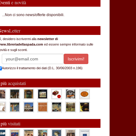
Eventi
e novità
...Non ci sono news/offerte disponibili.
News
Letter
ì, desidero iscrivermi alla
newsletter di
ww.libreriadellaspada.com
ed essere sempre informato sulle
ovità e sugli sconti.
Autorizzo il trattamento dei dati (D.L. 30/06/2003 n.196)
 più
acquistati
 più
visitati