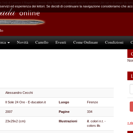
 e l'età di Lorenzo il Magnifico Libreria della Spada Libri esauriti antichi e moderni Libri rari e di pregio da tut
 servizi ed esperienza dei lettori. Se decidi di continuare la navigazione consideriamo che accet
ndo
erca
Novità
Carrello
Eventi
Come Ordinare
Condizioni
C
C
Non
Alessandro Cecchi
Il Sole 24 Ore - E-ducation.it
Luogo
Firenze
2007
Pagine
334
23x29x2 (cm)
Illustrazioni
ill. colori n.t. -
»
r
colors ills