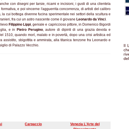
he con disegni per tarsie, ricami e incisioni, i gusti di una clientela
 formativa, e poi vincerne l'agguerrita concorrenza, di artisti del calibro
o
, la cui bottega divenne fucina sperimentale nei settori della scultura e
 stranieri, fra cui un astro nascente come il giovane
Leonardo da Vinci
.
llievo
Filippino Lippi
, geniale e capriccioso pittore, in Domenico Bigordi
iglia, e in
Pietro Perugino
, autore di dipinti di una grazia devota e
Nel 1510, quando morì, malato e in povertà, dopo una crisi artistica ed
 assistito, sbigottita e ammirata, alla titanica tenzone fra Leonardo e
iglio di Palazzo Vecchio.
Il
che
ri
del
si
Carpaccio
Venezia L'Arte del