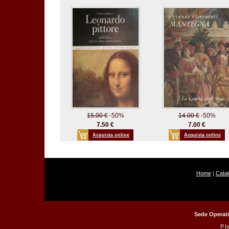
15.00 €
-50%
14.00 €
-50%
7.50 €
7.00 €
Acquista online
Acquista online
Home
|
Cata
Sede Operati
P.I