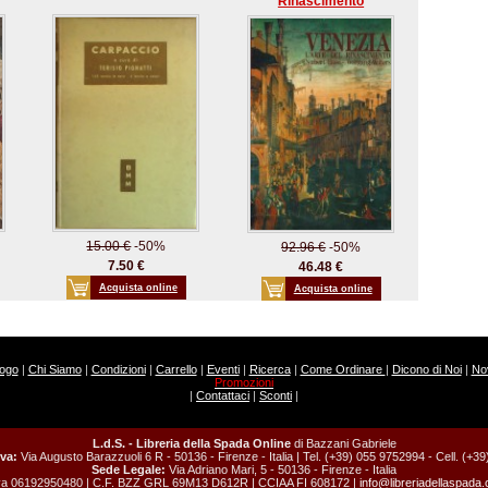
Rinascimento
15.00 €
-50%
92.96 €
-50%
7.50 €
46.48 €
Acquista online
Acquista online
logo
|
Chi Siamo
|
Condizioni
|
Carrello
|
Eventi
|
Ricerca
|
Come Ordinare
|
Dicono di Noi
|
Nov
Promozioni
|
Contattaci
|
Sconti
|
L.d.S. - Libreria della Spada Online
di Bazzani Gabriele
va:
Via Augusto Barazzuoli 6 R - 50136 - Firenze - Italia | Tel. (+39) 055 9752994 - Cell. (+
Sede Legale:
Via Adriano Mari, 5 - 50136 - Firenze - Italia
va 06192950480 | C.F. BZZ GRL 69M13 D612R | CCIAA FI 608172 |
info@libreriadellaspada