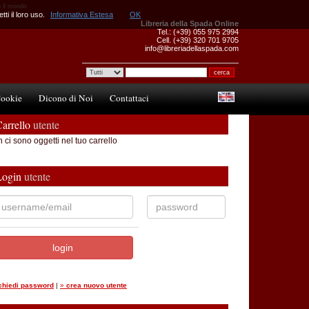
to il mondo
ti il loro uso.
Informativa Estesa
OK
Libreria della Spada Online
Tel.: (+39) 055 975 2994
Cell. (+39) 320 701 9705
info@libreriadellaspada.com
ookie
Dicono di Noi
Contattaci
arrello
utente
 ci sono oggetti nel tuo carrello
Login
utente
ichiedi password
|
»
crea nuovo utente