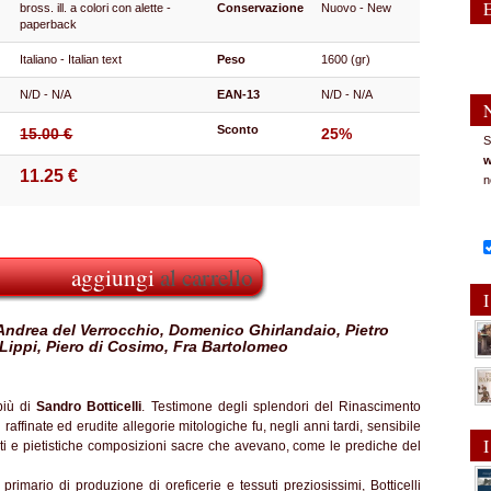
bross. ill. a colori con alette -
Conservazione
Nuovo - New
paperback
Italiano - Italian text
Peso
1600 (gr)
N/D - N/A
EAN-13
N/D - N/A
Sconto
15.00 €
25%
S
w
11.25 €
n
aggiungi
al carrello
I
, Andrea del Verrocchio, Domenico Ghirlandaio, Pietro
Lippi, Piero di Cosimo, Fra Bartolomeo
più di
Sandro Botticelli
. Testimone degli splendori del Rinascimento
 raffinate ed erudite allegorie mitologiche fu, negli anni tardi, sensibile
I
ti e pietistiche composizioni sacre che avevano, come le prediche del
imario di produzione di oreficerie e tessuti preziosissimi, Botticelli