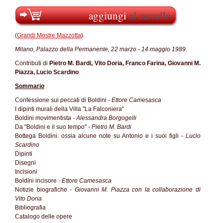
aggiungi
al carrello
(
Grandi Mostre Mazzotta
).
Milano, Palazzo della Permanente, 22 marzo - 14 maggio 1989.
Contributi di
Pietro M. Bardi, Vito Doria, Franco Farina, Giovanni M.
Piazza, Lucio Scardino
.
Sommario
Confessione sui peccati di Boldini
- Ettore Camesasca
I dipinti murali della Villa "La Falconiera"
Boldini movimentista
- Alessandra Borgogelli
Da "Boldini e il suo tempo"
- Pietro M. Bardi
Bottega Boldini: ossia alcune note su Antonio e i suoi figli
- Lucio
Scardino
Dipinti
Disegni
Incisioni
Boldini incisore
- Ettore Camesasca
Notizie biografiche
- Giovanni M. Piazza con la collaborazione di
Vito Doria
Bibliografia
Catalogo delle opere