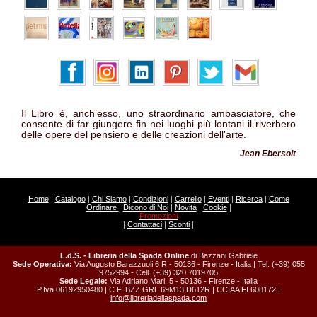
Il Libro è, anch’esso, uno straordinario ambasciatore, che
consente di far giungere fin nei luoghi più lontani il riverbero
delle opere del pensiero e delle creazioni dell’arte.
Jean Ebersolt
Home
|
Catalogo
|
Chi Siamo
|
Condizioni
|
Carrello
|
Eventi
|
Ricerca
|
Come
Ordinare
|
Dicono di Noi
|
Novità
|
Cookie
|
Promozioni
|
Contattaci
|
Sconti
|
L.d.S. - Libreria della Spada Online
di Bazzani Gabriele
Sede Operativa:
Via Augusto Barazzuoli 6 R - 50136 - Firenze - Italia | Tel. (+39) 055
9752994 - Cell. (+39) 320 7019705
Sede Legale:
Via Adriano Mari, 5 - 50136 - Firenze - Italia
P.Iva 06192950480 | C.F. BZZ GRL 69M13 D612R | CCIAA FI 608172 |
info@libreriadellaspada.com