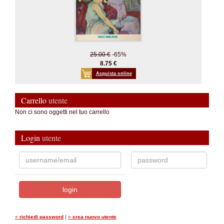
25.00 €
-65%
8.75 €
Acquista online
Carrello
utente
Non ci sono oggetti nel tuo carrello
Login
utente
»
richiedi password
|
»
crea nuovo utente