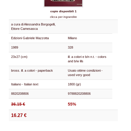
copie disponibili 1
clicca per ingrandire
a cura di Alessandra Borgogelli,
Ettore Camesasca
Edizioni Gabriele Mazzotta
Milano
1989
328
23x27 (cm)
ill. a colori e b/n n.t. - colors
and b/w ills
bross. ill. a colori - paperback
Usato ottime condizioni -
used very good
Italiano - Italian text
1800 (gr)
8820208806
9788820208806
36.15 €
55%
16.27 €