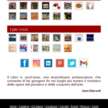
I più
visitati
Il Libro è, anch’esso, uno straordinario ambasciatore, che
consente di far giungere fin nei luoghi più lontani il riverbero
delle opere del pensiero e delle creazioni dell’arte.
Jean Ebersolt
Home
|
Catalogo
|
Chi Siamo
|
Condizioni
|
Carrello
|
Eventi
|
Ricerca
|
Come