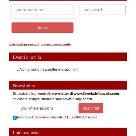
»
richiedi password
|
»
crea nuovo utente
Eventi
e novità
...Non ci sono news/offerte disponibili.
News
Letter
Sì, desidero iscrivermi alla
newsletter di www.libreriadellaspada.com
ed essere sempre informato sulle novità e sugli sconti.
Autorizzo il trattamento dei dati (D.L. 30/06/2003 n.196)
I più
acquistati