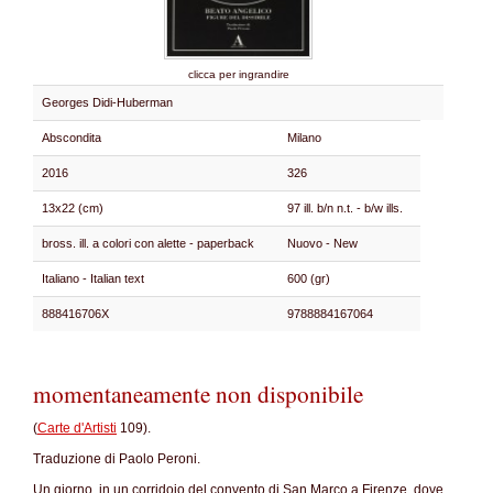
clicca per ingrandire
Georges Didi-Huberman
Abscondita
Milano
2016
326
13x22 (cm)
97 ill. b/n n.t. - b/w ills.
bross. ill. a colori con alette - paperback
Nuovo - New
Italiano - Italian text
600 (gr)
888416706X
9788884167064
momentaneamente non disponibile
(
Carte d'Artisti
109).
Traduzione di Paolo Peroni.
Un giorno, in un corridoio del convento di San Marco a Firenze, dove