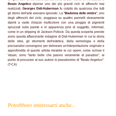
Beato Angelico
dipinse uno dei più grandi cicli di affreschi mai
realizzati,
Georges Didi-Huberman
fu colpito da qualcosa che tutti
gli storici dell'arte avevano ignorato. La "
Madonna delle ombre
", uno
degli affreschi del ciclo, poggiava su quattro pannelli stranamente
dipinti a vaste chiazze multicolore con una pioggia di pigmenti
spruzzati sulla parete e in apparenza privi di soggetto, informali,
come in un dripping di Jackson Pollock. Da questa scoperta prende
avvio questa affascinante indagine di Didi-Huberman in cui la storia
delle idee, gli strumenti dell'estetica, della semiologia e della
psicoanalisi convergono per delineare un'interpretazione originale e
approfondita di questo artista mirabile le cui opere, come scrisse il
Vasari, sono "tanto belle che paiono veramente di paradiso", al
punto di procurare al suo autore lo pseudonimo di "Beato Angelico".
(T-CA)
Potrebbero interessarti anche...