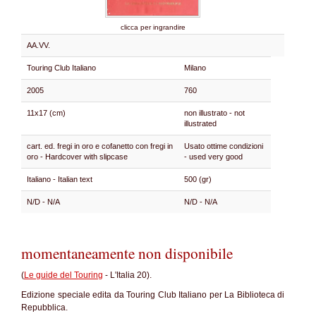
clicca per ingrandire
AA.VV.
Touring Club Italiano
Milano
2005
760
11x17 (cm)
non illustrato - not
illustrated
cart. ed. fregi in oro e cofanetto con fregi in
Usato ottime condizioni
oro - Hardcover with slipcase
- used very good
Italiano - Italian text
500 (gr)
N/D - N/A
N/D - N/A
momentaneamente non disponibile
(
Le guide del Touring
- L'Italia 20).
Edizione speciale edita da Touring Club Italiano per La Biblioteca di
Repubblica.