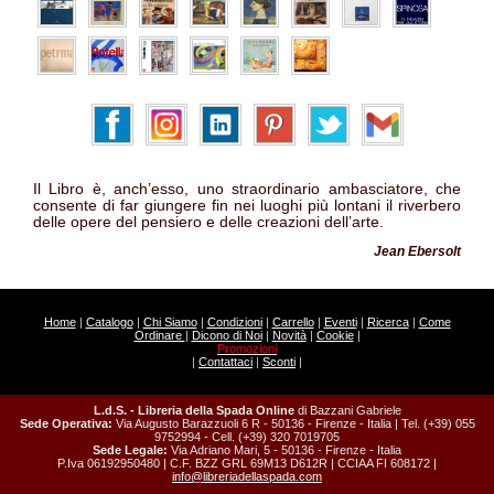
Il Libro è, anch’esso, uno straordinario ambasciatore, che
consente di far giungere fin nei luoghi più lontani il riverbero
delle opere del pensiero e delle creazioni dell’arte.
Jean Ebersolt
Home
|
Catalogo
|
Chi Siamo
|
Condizioni
|
Carrello
|
Eventi
|
Ricerca
|
Come
Ordinare
|
Dicono di Noi
|
Novità
|
Cookie
|
Promozioni
|
Contattaci
|
Sconti
|
L.d.S. - Libreria della Spada Online
di Bazzani Gabriele
Sede Operativa:
Via Augusto Barazzuoli 6 R - 50136 - Firenze - Italia | Tel. (+39) 055
9752994 - Cell. (+39) 320 7019705
Sede Legale:
Via Adriano Mari, 5 - 50136 - Firenze - Italia
P.Iva 06192950480 | C.F. BZZ GRL 69M13 D612R | CCIAA FI 608172 |
info@libreriadellaspada.com