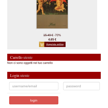
15.49 €
-70%
4.65 €
Acquista online
Carrello
utente
Non ci sono oggetti nel tuo carrello
Login
utente