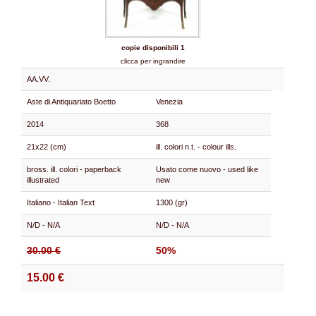
copie disponibili 1
clicca per ingrandire
AA.VV.
Aste di Antiquariato Boetto
Venezia
2014
368
21x22 (cm)
ill. colori n.t. - colour ills.
bross. ill. colori - paperback
Usato come nuovo - used like
illustrated
new
Italiano - Italian Text
1300 (gr)
N/D - N/A
N/D - N/A
30.00 €
50%
15.00 €