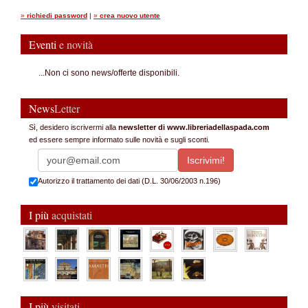
»
richiedi password
|
»
crea nuovo utente
Eventi
e novità
...Non ci sono news/offerte disponibili.
News
Letter
Sì, desidero iscrivermi alla
newsletter di www.libreriadellaspada.com
ed essere sempre informato sulle novità e sugli sconti.
Autorizzo il trattamento dei dati (D.L. 30/06/2003 n.196)
I più
acquistati
I più
visitati