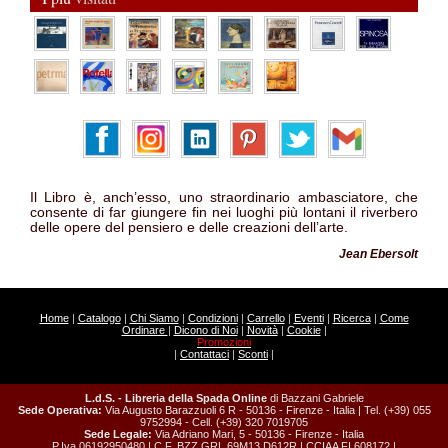
Il Libro è, anch’esso, uno straordinario ambasciatore, che
consente di far giungere fin nei luoghi più lontani il riverbero
delle opere del pensiero e delle creazioni dell’arte.
Jean Ebersolt
Home
|
Catalogo
|
Chi Siamo
|
Condizioni
|
Carrello
|
Eventi
|
Ricerca
|
Come
Ordinare
|
Dicono di Noi
|
Novità
|
Cookie
|
Promozioni
|
Contattaci
|
Sconti
|
L.d.S. - Libreria della Spada Online
di Bazzani Gabriele
Sede Operativa:
Via Augusto Barazzuoli 6 R - 50136 - Firenze - Italia | Tel. (+39) 055
9752994 - Cell. (+39) 320 7019705
Sede Legale:
Via Adriano Mari, 5 - 50136 - Firenze - Italia
P.Iva 06192950480 | C.F. BZZ GRL 69M13 D612R | CCIAA FI 608172 |