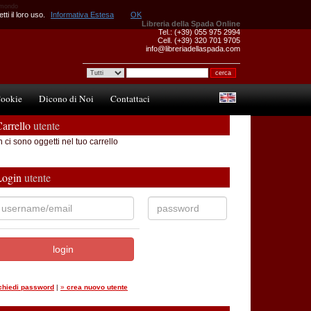
l mondo
ti il loro uso.
Informativa Estesa
OK
Libreria della Spada Online
Tel.: (+39) 055 975 2994
Cell. (+39) 320 701 9705
info@libreriadellaspada.com
ookie
Dicono di Noi
Contattaci
arrello
utente
 ci sono oggetti nel tuo carrello
Login
utente
ichiedi password
|
»
crea nuovo utente