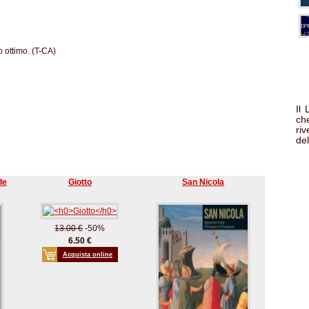
o ottimo. (T-CA)
Il
che
ri
del
de
Giotto
San Nicola
13.00 €
-50%
6.50 €
Acquista online