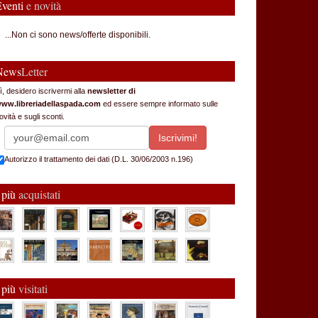
Eventi
e novità
...Non ci sono news/offerte disponibili.
News
Letter
ì, desidero iscrivermi alla
newsletter di
ww.libreriadellaspada.com
ed essere sempre informato sulle
ovità e sugli sconti.
Autorizzo il trattamento dei dati (D.L. 30/06/2003 n.196)
 più
acquistati
 più
visitati