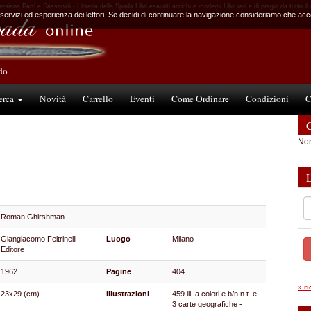
ersiana Parti e Sassanidi - Libreria della Spada Libri esauriti antichi e moderni Libri rari e di pregio da tutto i
 servizi ed esperienza dei lettori. Se decidi di continuare la navigazione consideriamo che accet
ndo
erca
Novità
Carrello
Eventi
Come Ordinare
Condizioni
C
C
Non
Roman Ghirshman
Giangiacomo Feltrinelli
Luogo
Milano
Editore
1962
Pagine
404
»
r
23x29 (cm)
Illustrazioni
459 ill. a colori e b/n n.t. e
3 carte geografiche -