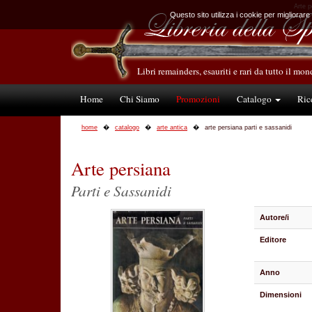
Arte p
Questo sito utilizza i cookie per migliorare
Libri remainders, esauriti e rari da tutto il mo
Home
Chi Siamo
Promozioni
Catalogo
Ric
home
catalogo
arte antica
arte persiana parti e sassanidi
Arte persiana
Parti e Sassanidi
Autore/i
Editore
Anno
Dimensioni