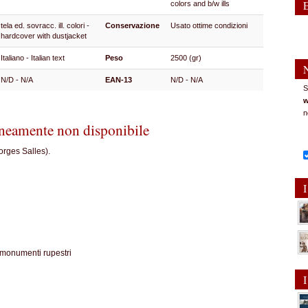
colors and b/w ills
tela ed. sovracc. ill. colori -
Conservazione
Usato ottime condizioni
hardcover with dustjacket
Italiano - Italian text
Peso
2500 (gr)
N/D - N/A
EAN-13
N/D - N/A
S
w
n
eamente non disponibile
orges Salles).
I
 monumenti rupestri
I