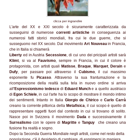
clicca per ingrandire
L'arte del XX e XXI secolo è sicuramente caratterizzata da
susseguirsi di numerose
correnti artistiche
in conseguenza ai
numerosi fatti storici mondiali, fra cui le due guerre, che si
susseguono nel XX secolo. Dal movimento
Art Nouveau
in Francia,
che in Italia si chiamerà
Liberty
ed in Austria
Secessione
, di cui uno dei pricipali artisti sarà
Klimt
, si va al
Fauvismo
, sempre in Francia, in cui il colore è
protagonista, con artisti quali
Matisse
,
Braque
,
Marquet
,
Derain
e
Dufy
, per passare poi attraverso il
Cubismo
, il cui massimo
esponente fu
Picasso
. Attraverso la sua frantumazione e la
ricomposizione della realtà sulla tela in nuovo ordine si arriva
all
'Espressionismo tedesco
di
Eduard
Munch
e a quello austriaco
di
Egon
Schiele
, in cui l'arte ha lo scopo di mostrare il mondo intimo
dei sentimenti. Intanto in Italia
Giorgio de
Chirico
e
Carlo Carrà
creano la corrente pittorica della
Metafisica
, il cui scopo è quello di
rappresentare oggetti fuori dal contesto in cui si trovano di solito.
Nasce poi in Svizzera il movimento
Dada
e successivamente il
Surrealismo
con le opere di
Magritte
e
Tanguy
che creano una
fusione fra realtà e sogno.
Dopo la Seconda Guerra Mondiale negli artisti, come nel resto della
popolazione, c'è il desiderio di cambiare, di esprimersi in maniera