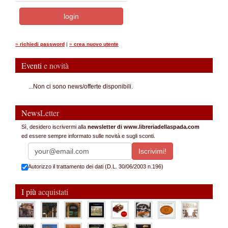
»
richiedi password
|
»
crea nuovo utente
Eventi
e novità
...Non ci sono news/offerte disponibili.
News
Letter
Sì, desidero iscrivermi alla
newsletter di www.libreriadellaspada.com
ed essere sempre informato sulle novità e sugli sconti.
Autorizzo il trattamento dei dati (D.L. 30/06/2003 n.196)
I più
acquistati