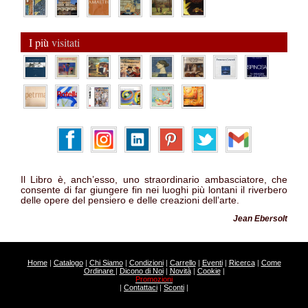
I più
visitati
Il Libro è, anch’esso, uno straordinario ambasciatore, che
consente di far giungere fin nei luoghi più lontani il riverbero
delle opere del pensiero e delle creazioni dell’arte.
Jean Ebersolt
Home
|
Catalogo
|
Chi Siamo
|
Condizioni
|
Carrello
|
Eventi
|
Ricerca
|
Come
Ordinare
|
Dicono di Noi
|
Novità
|
Cookie
|
Promozioni
|
Contattaci
|
Sconti
|