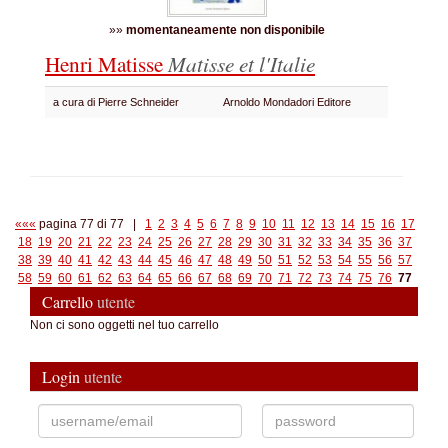
»»
momentaneamente non disponibile
Henri Matisse
Matisse et l'Italie
a cura di Pierre Schneider
Arnoldo Mondadori Editore
«««
pagina 77 di 77 |
1
2
3
4
5
6
7
8
9
10
11
12
13
14
15
16
17
18
19
20
21
22
23
24
25
26
27
28
29
30
31
32
33
34
35
36
37
38
39
40
41
42
43
44
45
46
47
48
49
50
51
52
53
54
55
56
57
58
59
60
61
62
63
64
65
66
67
68
69
70
71
72
73
74
75
76
77
Carrello
utente
Non ci sono oggetti nel tuo carrello
Login
utente