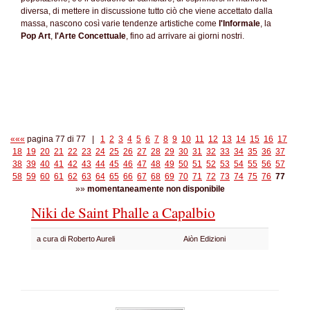
diversa, di mettere in discussione tutto ciò che viene accettato dalla
massa, nascono così varie tendenze artistiche come
l'Informale
, la
Pop Art
,
l'Arte Concettuale
, fino ad arrivare ai giorni nostri.
«««
pagina 77 di 77 |
1
2
3
4
5
6
7
8
9
10
11
12
13
14
15
16
17
18
19
20
21
22
23
24
25
26
27
28
29
30
31
32
33
34
35
36
37
38
39
40
41
42
43
44
45
46
47
48
49
50
51
52
53
54
55
56
57
58
59
60
61
62
63
64
65
66
67
68
69
70
71
72
73
74
75
76
77
»»
momentaneamente non disponibile
Niki de Saint Phalle a Capalbio
a cura di Roberto Aureli
Aiòn Edizioni