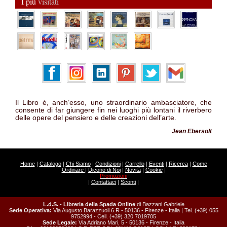
I più
visitati
Il Libro è, anch’esso, uno straordinario ambasciatore, che
consente di far giungere fin nei luoghi più lontani il riverbero
delle opere del pensiero e delle creazioni dell’arte.
Jean Ebersolt
Home
|
Catalogo
|
Chi Siamo
|
Condizioni
|
Carrello
|
Eventi
|
Ricerca
|
Come
Ordinare
|
Dicono di Noi
|
Novità
|
Cookie
|
Promozioni
|
Contattaci
|
Sconti
|
L.d.S. - Libreria della Spada Online
di Bazzani Gabriele
Sede Operativa:
Via Augusto Barazzuoli 6 R - 50136 - Firenze - Italia | Tel. (+39) 055
9752994 - Cell. (+39) 320 7019705
Sede Legale:
Via Adriano Mari, 5 - 50136 - Firenze - Italia