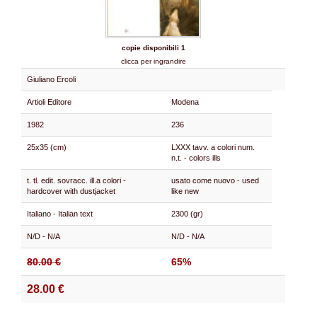
copie disponibili 1
clicca per ingrandire
Giuliano Ercoli
Artioli Editore
Modena
1982
236
25x35 (cm)
LXXX tavv. a colori num.
n.t. - colors ills
t. tl. edit. sovracc. ill.a colori -
usato come nuovo - used
hardcover with dustjacket
like new
Italiano - Italian text
2300 (gr)
N/D - N/A
N/D - N/A
80.00 €
65%
28.00 €