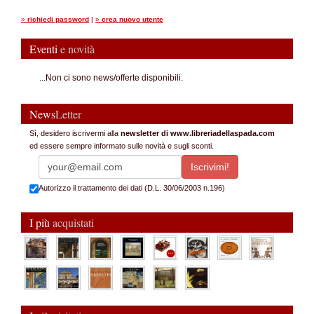
»
richiedi password
|
»
crea nuovo utente
Eventi
e novità
...Non ci sono news/offerte disponibili.
News
Letter
Sì, desidero iscrivermi alla
newsletter di www.libreriadellaspada.com
ed essere sempre informato sulle novità e sugli sconti.
Autorizzo il trattamento dei dati (D.L. 30/06/2003 n.196)
I più
acquistati