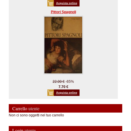
Acquista online
Pittori Spagnoli
22.00 €
-65%
7.70 €
Acquista online
Carrello
utente
Non ci sono oggetti nel tuo carrello
Login
utente