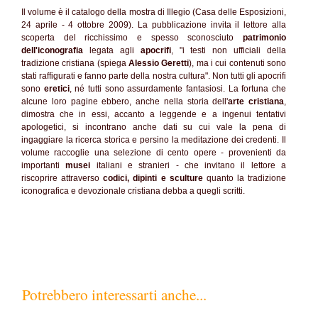
Il volume è il catalogo della mostra di Illegio (Casa delle Esposizioni,
24 aprile - 4 ottobre 2009). La pubblicazione invita il lettore alla
scoperta del ricchissimo e spesso sconosciuto
patrimonio
dell'iconografia
legata agli
apocrifi
, "i testi non ufficiali della
tradizione cristiana (spiega
Alessio Geretti
), ma i cui contenuti sono
stati raffigurati e fanno parte della nostra cultura". Non tutti gli apocrifi
sono
eretici
, né tutti sono assurdamente fantasiosi. La fortuna che
alcune loro pagine ebbero, anche nella storia dell'
arte cristiana
,
dimostra che in essi, accanto a leggende e a ingenui tentativi
apologetici, si incontrano anche dati su cui vale la pena di
ingaggiare la ricerca storica e persino la meditazione dei credenti. Il
volume raccoglie una selezione di cento opere - provenienti da
importanti
musei
italiani e stranieri - che invitano il lettore a
riscoprire attraverso
codici, dipinti e sculture
quanto la tradizione
iconografica e devozionale cristiana debba a quegli scritti.
Potrebbero interessarti anche...