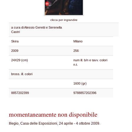
clicca per ingrandire
a cura di Alessio Geretti e Serenella
Castri
Skira
Milano
2009
256
24X29 (cm)
num ill. b/n e tavv. colori
n.t.
bross. ill. colori
1600 (gr)
8857202399
9788857202396
momentaneamente non disponibile
Illegio, Casa delle Esposizioni, 24 aprile - 4 ottobre 2009.