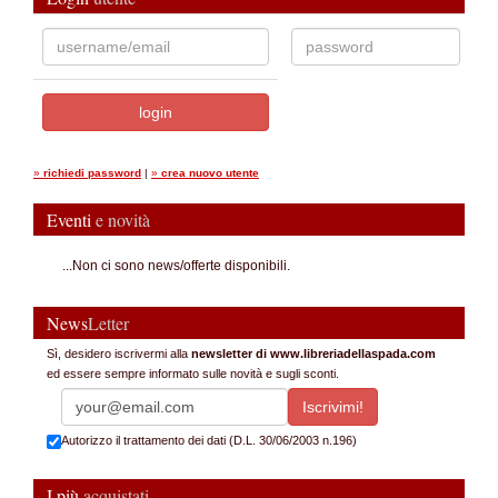
»
richiedi password
|
»
crea nuovo utente
Eventi
e novità
...Non ci sono news/offerte disponibili.
News
Letter
Sì, desidero iscrivermi alla
newsletter di www.libreriadellaspada.com
ed essere sempre informato sulle novità e sugli sconti.
Autorizzo il trattamento dei dati (D.L. 30/06/2003 n.196)
I più
acquistati