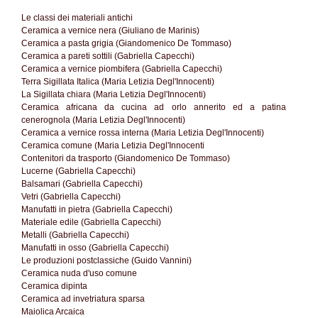
Le classi dei materiali antichi
Ceramica a vernice nera (Giuliano de Marinis)
Ceramica a pasta grigia (Giandomenico De Tommaso)
Ceramica a pareti sottili (Gabriella Capecchi)
Ceramica a vernice piombifera (Gabriella Capecchi)
Terra Sigillata Italica (Maria Letizia Degl'Innocenti)
La Sigillata chiara (Maria Letizia Degl'Innocenti)
Ceramica africana da cucina ad orlo annerito ed a patina
cenerognola (Maria Letizia Degl'Innocenti)
Ceramica a vernice rossa interna (Maria Letizia Degl'Innocenti)
Ceramica comune (Maria Letizia Degl'Innocenti
Contenitori da trasporto (Giandomenico De Tommaso)
Lucerne (Gabriella Capecchi)
Balsamari (Gabriella Capecchi)
Vetri (Gabriella Capecchi)
Manufatti in pietra (Gabriella Capecchi)
Materiale edile (Gabriella Capecchi)
Metalli (Gabriella Capecchi)
Manufatti in osso (Gabriella Capecchi)
Le produzioni postclassiche (Guido Vannini)
Ceramica nuda d'uso comune
Ceramica dipinta
Ceramica ad invetriatura sparsa
Maiolica Arcaica