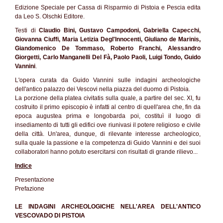
Edizione Speciale per Cassa di Risparmio di Pistoia e Pescia edita
da Leo S. Olschki Editore.
Testi di
Claudio Bini, Gustavo Campodoni, Gabriella Capecchi,
Giovanna Ciuffi, Maria Letizia Degl'Innocenti, Giuliano de Marinis,
Giandomenico De Tommaso, Roberto Franchi, Alessandro
Giorgetti, Carlo Manganelli Del Fà, Paolo Paoli, Luigi Tondo, Guido
Vannini
.
L'opera curata da Guido Vannini sulle indagini archeologiche
dell'antico palazzo dei Vescovi nella piazza del duomo di Pistoia.
La porzione della platea civitatis sulla quale, a partire del sec. XI, fu
costruito il primo episcopio è infatti al centro di quell'area che, fin da
epoca augustea prima e longobarda poi, costituì il luogo di
insediamento di tutti gli edifici ove riunivasi il potere religioso e civile
della città. Un'area, dunque, di rilevante interesse archeologico,
sulla quale la passione e la competenza di Guido Vannini e dei suoi
collaboratori hanno potuto esercitarsi con risultati di grande rilievo...
Indice
Presentazione
Prefazione
LE INDAGINI ARCHEOLOGICHE NELL'AREA DELL'ANTICO
VESCOVADO DI PISTOIA