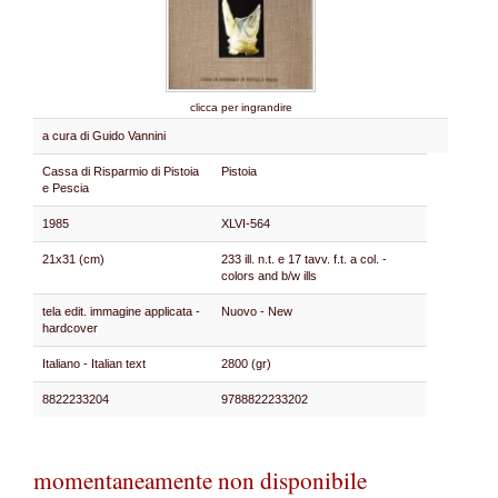
clicca per ingrandire
a cura di Guido Vannini
Cassa di Risparmio di Pistoia
Pistoia
e Pescia
1985
XLVI-564
21x31 (cm)
233 ill. n.t. e 17 tavv. f.t. a col. -
colors and b/w ills
tela edit. immagine applicata -
Nuovo - New
hardcover
Italiano - Italian text
2800 (gr)
8822233204
9788822233202
momentaneamente non disponibile