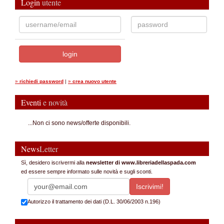
Login
utente
»
richiedi password
|
»
crea nuovo utente
Eventi
e novità
...Non ci sono news/offerte disponibili.
News
Letter
Sì, desidero iscrivermi alla
newsletter di www.libreriadellaspada.com
ed essere sempre informato sulle novità e sugli sconti.
Autorizzo il trattamento dei dati (D.L. 30/06/2003 n.196)