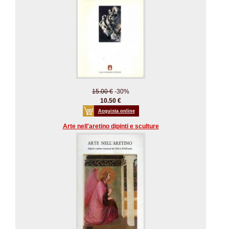
15.00 €
-30%
10.50 €
Acquista online
Arte nell'aretino dipinti e sculture