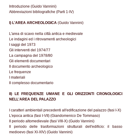
Introduzione (Guido Vannini)
Abbreviazioni bibliografiche (Parti 1-IV)
I) L'AREA ARCHEOLOGICA
(Guido Vannini)
L'area di scavo nella città antica e medievale
Le indagini ed i ritrovamenti archeologici
I saggi del 1973
Gli interventi del 1974/77
La campagna del 1978/80
Gli elementi documentari
Il documento archeologico
Le frequenze
I materiali
Il complesso documentario
II) LE FREQUENZE UMANE E GLI ORIZZONTI CRONOLOGICI
NELL'AREA DEL PALAZZO
I caratteri ambientali precedenti all'edificazione del palazzo (fasi I-X)
L'epoca antica (fasi I-VII) (Giandomenico De Tommaso)
Il periodo altomedievale (fasi VIII-X) (Guido Vannini)
Il periodo delle trasformazioni strutturali dell'edificio: il basso
medioevo (fasi XI-XIV) (Guido Vannini)