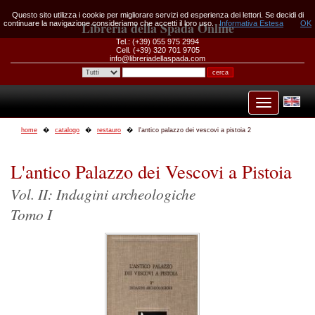
Questo sito utilizza i cookie per migliorare servizi ed esperienza dei lettori. Se decidi di
continuare la navigazione consideriamo che accetti il loro uso.
Libreria della Spada Online
Informativa Estesa
OK
Tel.: (+39) 055 975 2994
Cell. (+39) 320 701 9705
info@libreriadellaspada.com
home
catalogo
restauro
l'antico palazzo dei vescovi a pistoia 2
L'antico Palazzo dei Vescovi a Pistoia
Vol. II: Indagini archeologiche
Tomo I