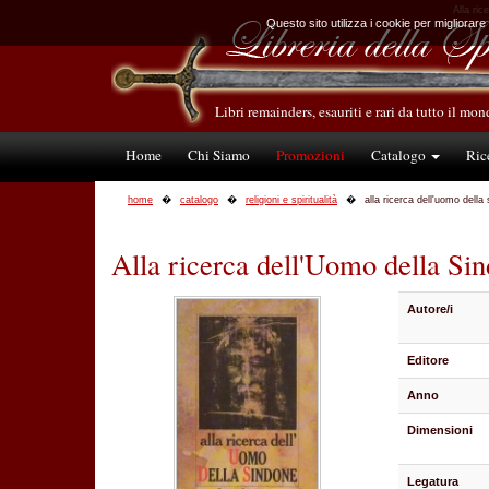
Alla ric
Questo sito utilizza i cookie per migliorare
Libri remainders, esauriti e rari da tutto il mo
Home
Chi Siamo
Promozioni
Catalogo
Ric
home
catalogo
religioni e spiritualità
alla ricerca dell'uomo della
Alla ricerca dell'Uomo della Si
Autore/i
Editore
Anno
Dimensioni
Legatura