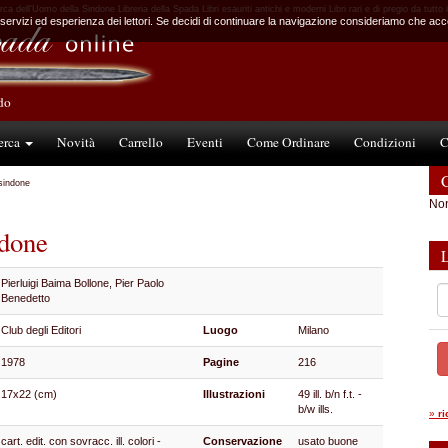
erca dell'Uomo della Sindone Libreria della Spada Libri esauriti antichi e moderni Libri rari e di pregio da tutto
 servizi ed esperienza dei lettori. Se decidi di continuare la navigazione consideriamo che accet
ndo
erca
Novità
Carrello
Eventi
Come Ordinare
Condizioni
C
C
 sindone
Non
ndone
Pierluigi Baima Bollone, Pier Paolo
Benedetto
Club degli Editori
Luogo
Milano
1978
Pagine
216
17x22 (cm)
Illustrazioni
49 ill. b/n f.t. -
b/w ills.
»
r
cart. edit. con sovracc. ill. colori -
Conservazione
usato buone