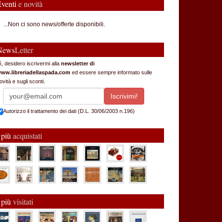
Eventi
e novità
...Non ci sono news/offerte disponibili.
News
Letter
ì, desidero iscrivermi alla
newsletter di
ww.libreriadellaspada.com
ed essere sempre informato sulle
ovità e sugli sconti.
Autorizzo il trattamento dei dati (D.L. 30/06/2003 n.196)
 più
acquistati
 più
visitati