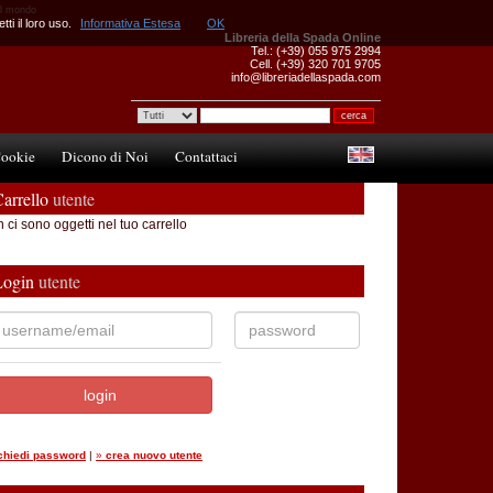
 il mondo
ti il loro uso.
Informativa Estesa
OK
Libreria della Spada Online
Tel.: (+39) 055 975 2994
Cell. (+39) 320 701 9705
info@libreriadellaspada.com
ookie
Dicono di Noi
Contattaci
arrello
utente
 ci sono oggetti nel tuo carrello
Login
utente
ichiedi password
|
»
crea nuovo utente