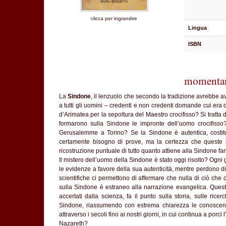
clicca per ingrandire
Lingua
ISBN
momentan
La
Sindone
, il lenzuolo che secondo la tradizione avrebbe av
a tutti gli uomini – credenti e non credenti domande cui era 
d’Arimatea per la sepoltura del Maestro crocifisso? Si tratta 
formarono sulla Sindone le impronte dell’uomo crocifisso?
Gerusalemme a Torino? Se la Sindone è autentica, costitui
certamente bisogno di prove, ma la certezza che queste pos
ricostruzione puntuale di tutto quanto attiene alla Sindone f
Il mistero dell’uomo della Sindone è stato oggi risolto? Ogni
le evidenze a favore della sua autenticità, mentre perdono di ri
scientifiche ci permettono di affermare che nulla di ciò che
sulla Sindone è estraneo alla narrazione evangelica. Questo
accertati dalla scienza, fa il punto sulla storia, sulle rice
Sindone, riassumendo con estrema chiarezza le conoscenze
attraverso i secoli fino ai nostri giorni, in cui continua a por
Nazareth?