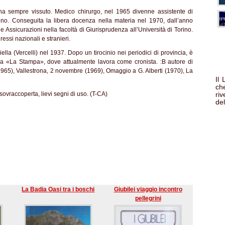
a sempre vissuto. Medico chirurgo, nel 1965 divenne assistente di
rino. Conseguita la libera docenza nella materia nel 1970, dall’anno
 Assicurazioni nella facoltà di Giurisprudenza all’Università di Torino.
ressi nazionali e stranieri.
iella (Vercelli) nel 1937. Dopo un tirocinio nei periodici di provincia, è
i a «La Stampa», dove attualmente lavora come cronista. :B autore di
1965), Vallestrona, 2 novembre (1969), Omaggio a G. Alberti (1970), La
Il
che
sovraccoperta, lievi segni di uso. (T-CA)
ri
del
La Badia Oasi tra i boschi
Giubilei viaggio incontro
pellegrini