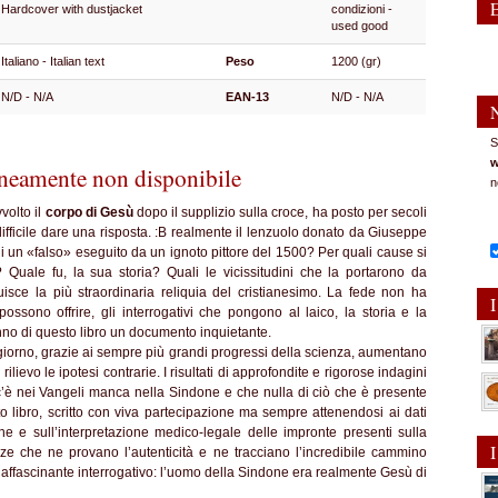
Hardcover with dustjacket
condizioni -
used good
Italiano - Italian text
Peso
1200 (gr)
N/D - N/A
EAN-13
N/D - N/A
S
w
eamente non disponibile
n
volto il
corpo di Gesù
dopo il supplizio sulla croce, ha posto per secoli
difficile dare una risposta. :B realmente il lenzuolo donato da Giuseppe
di un «falso» eseguito da un ignoto pittore del 1500? Per quali cause si
 Quale fu, la sua storia? Quali le vicissitudini che la portarono da
sce la più straordinaria reliquia del cristianesimo. La fede non ha
I
sono offrire, gli interrogativi che pongono al laico, la storia e la
anno di questo libro un documento inquietante.
 giorno, grazie ai sempre più grandi progressi della scienza, aumentano
lievo le ipotesi contrarie. I risultati di approfondite e rigorose indagini
 c’è nei Vangeli manca nella Sindone e che nulla di ciò che è presente
 libro, scritto con viva partecipazione ma sempre attenendosi ai dati
rche e sull’interpretazione medico-legale delle impronte presenti sulla
I
 che ne provano l’autenticità e ne tracciano l’incredibile cammino
ci l’affascinante interrogativo: l’uomo della Sindone era realmente Gesù di