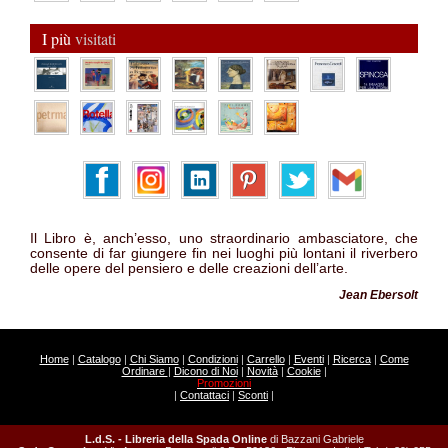
I più
visitati
Il Libro è, anch’esso, uno straordinario ambasciatore, che
consente di far giungere fin nei luoghi più lontani il riverbero
delle opere del pensiero e delle creazioni dell’arte.
Jean Ebersolt
Home
|
Catalogo
|
Chi Siamo
|
Condizioni
|
Carrello
|
Eventi
|
Ricerca
|
Come
Ordinare
|
Dicono di Noi
|
Novità
|
Cookie
|
Promozioni
|
Contattaci
|
Sconti
|
L.d.S. - Libreria della Spada Online
di Bazzani Gabriele