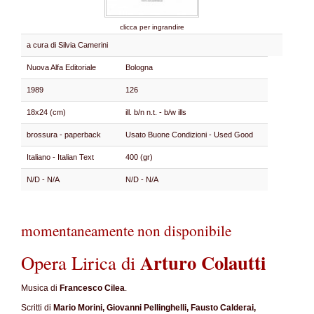
clicca per ingrandire
a cura di Silvia Camerini
Nuova Alfa Editoriale
Bologna
1989
126
18x24 (cm)
ill. b/n n.t. - b/w ills
brossura - paperback
Usato Buone Condizioni - Used Good
Italiano - Italian Text
400 (gr)
N/D - N/A
N/D - N/A
momentaneamente non disponibile
Arturo Colautti
Opera Lirica di
Musica di
Francesco Cilea
.
Scritti di
Mario Morini, Giovanni Pellinghelli, Fausto Calderai,