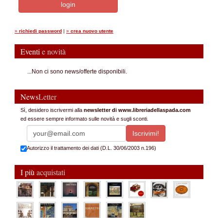
»
richiedi password
|
»
crea nuovo utente
Eventi
e novità
...Non ci sono news/offerte disponibili.
News
Letter
Sì, desidero iscrivermi alla
newsletter di www.libreriadellaspada.com
ed essere sempre informato sulle novità e sugli sconti.
Autorizzo il trattamento dei dati (D.L. 30/06/2003 n.196)
I più
acquistati