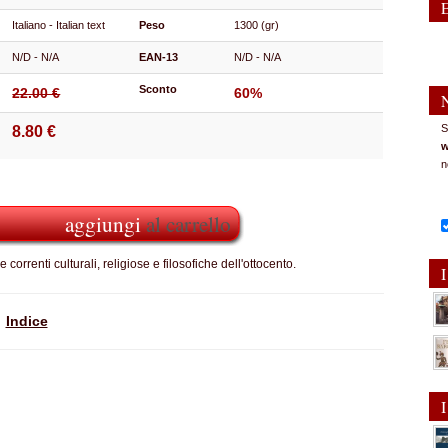
Italiano - Italian text
Peso
1300 (gr)
N/D - N/A
EAN-13
N/D - N/A
Sconto
22.00 €
60%
S
8.80 €
w
n
aggiungi
al carrello
correnti culturali, religiose e filosofiche dell'ottocento.
I
Indice
I