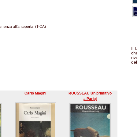
tenenza all'anteporta. (T-CA)
Il
che
ri
del
Carlo Magini
ROUSSEAU Un primitivo
a Parigi