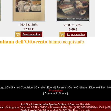
46.48 €
-20%
20.00 €
-75%
37.18 €
5.00 €
Acquista online
Acquista online
taliana dell'Ottocento
hanno acquistato
logo
|
Chi Siamo
|
Condizioni
|
Carrello
|
Eventi
|
Ricerca
|
Come Ordinare
|
Dicono di Noi
|
Nov
Promozioni
|
Contattaci
|
Sconti
|
L.d.S. - Libreria della Spada Online
di Bazzani Gabriele
va:
Via Augusto Barazzuoli 6 R - 50136 - Firenze - Italia | Tel. (+39) 055 9752994 - Cell. (+
Sede Legale:
Via Adriano Mari, 5 - 50136 - Firenze - Italia