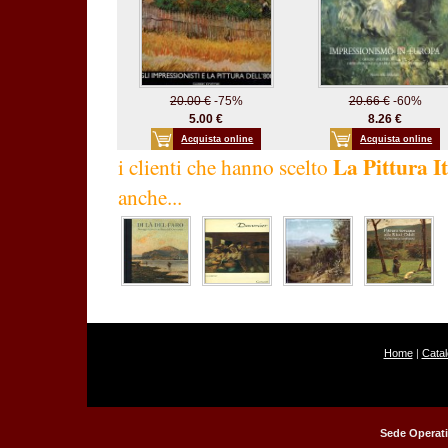
20.00 €
-75%
20.66 €
-60%
5.00 €
8.26 €
Acquista online
Acquista online
La Pittura I
i clienti che hanno scelto
anche...
Home
|
Cata
Sede Operati