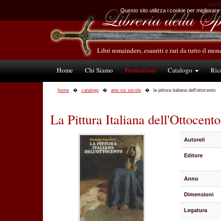
La Pit
Questo sito utilizza i cookie per migliorare
Libri remainders, esauriti e rari da tutto il mo
Home
Chi Siamo
Promozioni
Catalogo
Ric
home
catalogo
arte xix secolo
la pittura italiana dell'ottocento
La Pittura Italiana dell'Ottocento
Autore/i
Editore
Anno
Dimensioni
Legatura