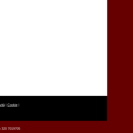
ità
|
Cookie
|
39) 320 7019705