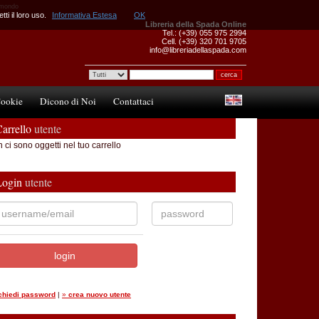
l mondo
ti il loro uso.
Informativa Estesa
OK
Libreria della Spada Online
Tel.: (+39) 055 975 2994
Cell. (+39) 320 701 9705
info@libreriadellaspada.com
ookie
Dicono di Noi
Contattaci
arrello
utente
 ci sono oggetti nel tuo carrello
Login
utente
ichiedi password
|
»
crea nuovo utente