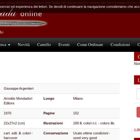
tura Italiana dell'Ottocento Libreria della Spada Libri esauriti antichi e moderni Libri rari e di pregio da tutto i
 servizi ed esperienza dei lettori. Se decidi di continuare la navigazione consideriamo che accet
ndo
erca
Novità
Carrello
Eventi
Come Ordinare
Condizioni
C
C
Non
Giuseppe Argentieri
Arnoldo Mondadori
Luogo
Milano
Editore
1970
Pagine
152
22x27x2 (cm)
Illustrazioni
189 ill. colori n.t. - colors ills.
»
r
cart. edit. ill. colori -
Conservazione
Usato ottime condizioni -
harcover
used very good