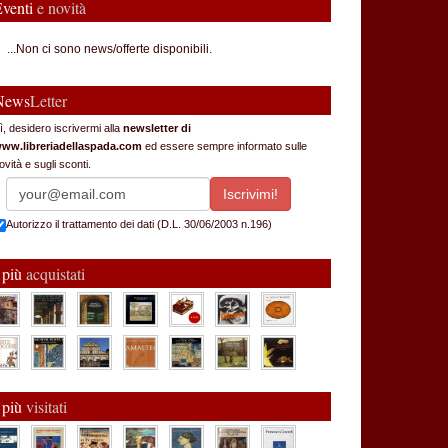
Eventi
e novità
...Non ci sono news/offerte disponibili.
News
Letter
ì, desidero iscrivermi alla
newsletter di
ww.libreriadellaspada.com
ed essere sempre informato sulle
ovità e sugli sconti.
Autorizzo il trattamento dei dati (D.L. 30/06/2003 n.196)
 più
acquistati
 più
visitati