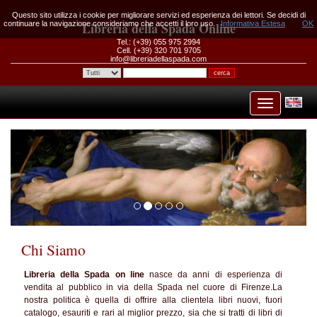
Questo sito utilizza i cookie per migliorare servizi ed esperienza dei lettori. Se decidi di
continuare la navigazione consideriamo che accetti il loro uso.
Libreria della Spada Online
Informativa Estesa
OK
Tel.: (+39) 055 975 2994
Cell. (+39) 320 701 9705
info@libreriadellaspada.com
Chi Siamo
Libreria della Spada on line
nasce da anni di esperienza di
vendita al pubblico in via della Spada nel cuore di Firenze.La
nostra politica è quella di offrire alla clientela libri nuovi, fuori
catalogo, esauriti e rari al miglior prezzo, sia che si tratti di libri di